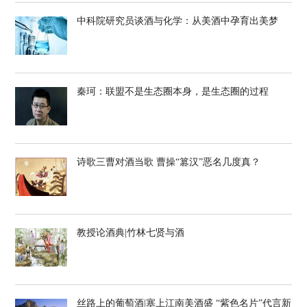
中科院研究员谈酒与化学：从美酒中孕育出美梦
秦珂：联盟不是生态圈本身，是生态圈的过程
诗歌三曹对酒当歌 曹操“篡汉”恶名几度真？
教授论酒典|竹林七贤与酒
丝路上的葡萄酒|塞上江南美酒盛 “紫色名片”代言新