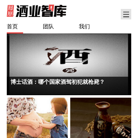
首页
团队
我们
博士话酒：哪个国家酒驾初犯就枪毙？