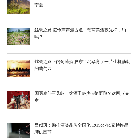
宁夏
丝绸之路|驼铃声声漫古道，葡萄美酒夜光杯，约
吗？
丝绸之路上的葡萄酒|胶东半岛孕育了一片生机勃勃
的葡萄园
国医泰斗王凤岐：饮酒千杯少or愁更愁？这四点决
定
吕咸逊：助推酒类品牌全国化 1919公布9家特许品
牌供应商