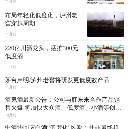
11月前
布局年轻化低度化，泸州老
窖穿越周期
11月前
220亿川酒龙头，猛推300元
低度酒
11月前
茅台声明/泸州老窖将研发更低度数产品······
11月前
酒鬼酒最新公告：公司与胖东来合作产品销
售火爆 将加快大众酒、低度酒、小酒等创新
10月前
产品开发
中酒协回应白酒“低度化”风潮：并非最终趋