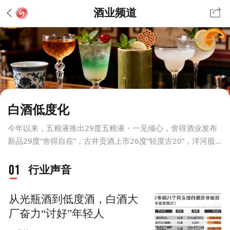
酒业频道
白酒低度化
今年以来，五粮液推出29度五粮液・一见倾心，舍得酒业发布
新品29度“舍得自在”，古井贡酒上市26度“轻度古20”，洋河股
份计划对33.8度微分子酒进行升级……越来越多的知名酒企开始
尝试通过改变工艺，降低白酒度数，打开年轻市场与海外市
01
行业声音
场。
从光瓶酒到低度酒，白酒大
厂奋力“讨好”年轻人