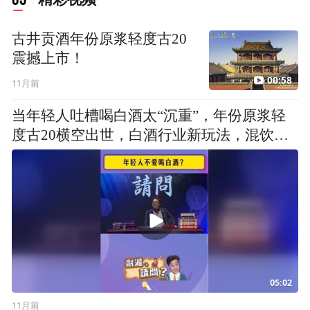
古井贡酒年份原浆轻度古20
震撼上市！
00:58
11月前
当年轻人吐槽喝白酒太“沉重”，年份原浆轻
度古20横空出世，白酒行业新玩法，混饮百
搭超有趣。听凤凰卫视《笑逐言开》主持人
尉迟琳嘉一顿唠，这酒直接把我拿捏住了，
好想尝尝
05:02
11月前