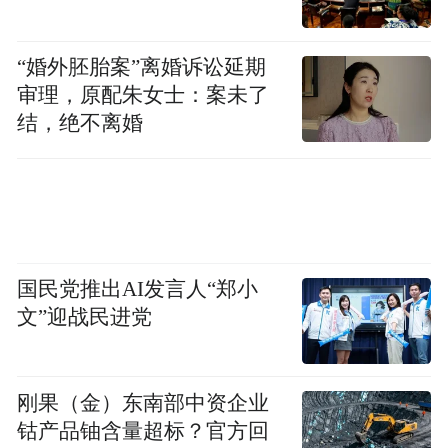
“婚外胚胎案”离婚诉讼延期
审理，原配朱女士：案未了
结，绝不离婚
国民党推出AI发言人“郑小
文”迎战民进党
张知为现场指出，宴席市场作为白酒消费的
刚性场景，2025年已占据整体白酒消费约
35%的份额，成为行业核心战场。
刚果（金）东南部中资企业
钴产品铀含量超标？官方回