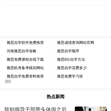
郎”惊艳上市。
热点新闻
亮相威尼斯建筑双年展、牵手“世界50最佳酒
吧”、与奔富等世界名庄结盟“世界酒庄联
鼓励领导干部带头休假之后