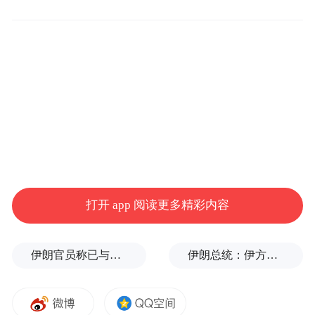
现场以一场情感充沛的“年终述职”，如数家
珍地将2025年度十大图片背后的故事、人物
与梦想一一道来：
打开 app 阅读更多精彩内容
伊朗官员称已与阿曼就霍尔木兹海峡通行问题明确总体框架
伊朗总统：伊方未在涉谅解备忘录的谈判中作任何让步
2025年初的全国经销商大会上，3000余名厂