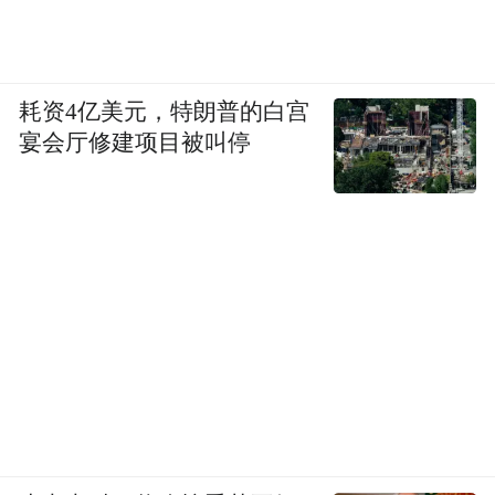
站定长期主义，在品质、品牌、品味等各维
度持续精进，一公里一公里地向前推进。
耗资4亿美元，特朗普的白宫
宴会厅修建项目被叫停
“特别声明：以上作品内容(包括在内的视频、图片或音
频)为凤凰网旗下自媒体平台“大风号”用户上传并发
布，本平台仅提供信息存储空间服务。
Notice: The content above (including the videos,
pictures and audios if any) is uploaded and posted
by the user of Dafeng Hao, which is a social media
platform and merely provides information storage
space services.”