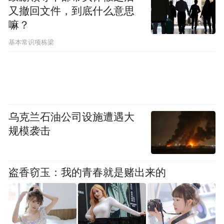
又撤回文件，到底什么意思
盟”，2025年郎酒以更开放的姿态链接全球市
嘛？
场……
基本常识项栋梁
此外，红红火火的红花郎、竹节郎所承载的
会员专属情谊、迪拜尊享之旅对优秀伙伴的
诚意回馈……十大图片从信心凝聚、品质根
基、产品矩阵、品牌拓展、郎酒国际化等多
乌克兰石油公司设施遭遇大
个维度，全景式呈现了郎酒2025年在拼品
规模袭击
质、拼品牌、拼品味道路上的扎实步伐。
现场，汪博炜对一路同行伙伴的点名致谢，
盗香窃玉：我的青春就是赌出来的
更是让这场发布超越了成绩汇报，升华为一
次对奋斗者的集体礼赞，让“郎酒x伙伴x客
户”更为具象。