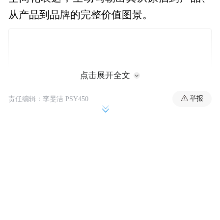
从产品到品牌的完整价值图景。
点击展开全文
举报
责任编辑：李旻洁 PSY450
2025年度十大图片发布 汪博炜：相信“相信
的力量”，郎酒在风雨中蜕变前行
作为年会核心环节，郎酒股份总经理汪博炜