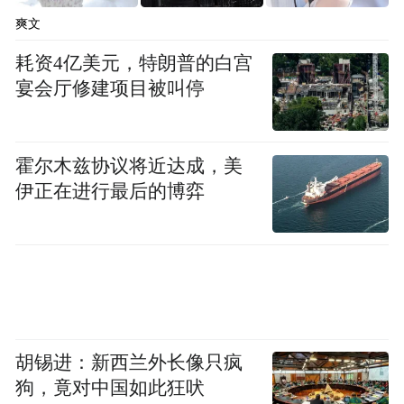
爽文
红动万家！红花郎中国宴席市场“连续三年酱
耗资4亿美元，特朗普的白宫
酒销量第一”
宴会厅修建项目被叫停
在郎酒的酱香产品矩阵中，红花郎就像一位
“国民级选手”，凭借20余年的深耕，把“红花
霍尔木兹协议将近达成，美
伊正在进行最后的博弈
国色”的印记刻进了千家万户的宴会场景。
活动现场，红花郎又拿下了一枚重量级“勋
章”。全球领先的增长咨询公司弗若斯特沙利
文公司董事总经理张知为登台“盖章认证”，
重磅宣布红花郎“中国宴席市场连续三年酱酒
胡锡进：新西兰外长像只疯
销量第一”。
狗，竟对中国如此狂吠