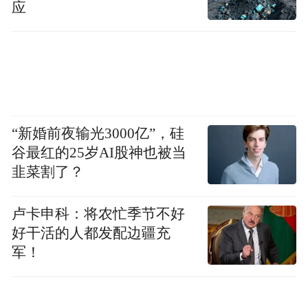
在竞争日趋激烈的市场中，红花郎能持续站
应
稳宴席“C位”，张知为解读道，这源于红花郎
深入人心的“喜庆符号”契合了国人对团圆的
情感诉求，扎实的品质口碑以及深入人心的
品牌认知，让红花郎在婚宴、寿宴、家宴等
场景中成为“默认选项”。
“新婚前夜输光3000亿”，硅
谷最红的25岁AI股神也被当
以拼³之力赴新征途，郎酒再向前推进一公里
韭菜割了？
自首次发布2019郎酒十大年度图片，郎酒年
卢卡申科：将农忙季节不好
度十大图片发布已持续七年。七年历程，也
好干活的人都发配边疆充
是郎酒系统性成长的缩影。
军！
正如汪博炜所言，与七年前相比，今天的郎