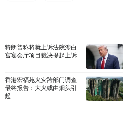
商伙伴时隔13年再度全员集结，“坚定信心，
敢于胜利”的龙马狼精神点燃全场；年中大会
上“八个坚持”“四个确保”的郑重承诺，进一
步筑牢了厂商同心的信任根基。
特朗普称将就上诉法院涉白
2025年三品节，《中国郎·庄园酱酒蓝皮书》
宫宴会厅项目裁决提起上诉
发布，郎酒庄园以“中国庄园白酒开创者”的
身份完成体系化定义，“生长养藏”的全链路
香港宏福苑火灾跨部门调查
布局与30万吨优质酱酒贮存量的突破，构成
最终报告：大火或由烟头引
了品牌最硬核的品质底气。
起
2025年郎酒产品力全面爆发：酱香五大战略
产品矩阵完成全面升级，红运郎、青花郎等
核心单品梯次发力，浓酱兼香战略新品“龙马