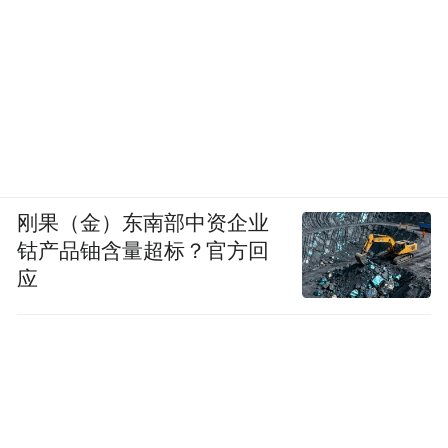
酒正由内而外发生深刻变革：更成熟、更具
体系力量；战略、组织、产品、战术、执行
环环相扣，拥有了更强的“内心”、实力、“骨
骼”与“肌肉”。
年会的落幕，也意味着新征程的开启。会
上，汪博炜领衔郎酒销售公司领导团队集体
刚果（金）东南部中资企业
登台，启动“拼³·再向前再推进一公里”，彰显
钴产品铀含量超标？官方回
郎酒将继续在行进中作答，在行走中抵达。
应