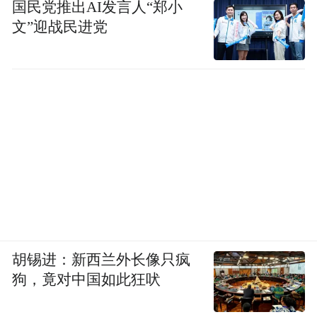
国民党推出AI发言人“郑小
文”迎战民进党
胡锡进：新西兰外长像只疯
狗，竟对中国如此狂吠