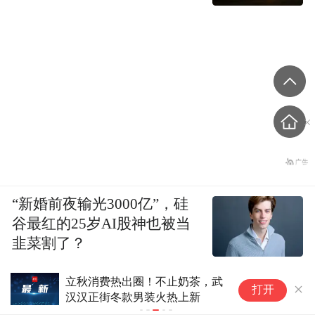
“新婚前夜输光3000亿”，硅
谷最红的25岁AI股神也被当
韭菜割了？
出圈！不止奶茶，武
卡宾(02030)发布中期业绩
打开
款男装火热上新
东应占溢利2081万元 同比
25.62%