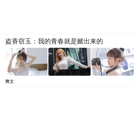
盗香窃玉：我的青春就是赌出来的
何为拼³？拆解来看，此次郎酒品牌年会聚焦
的拼³，既是“拼乘以拼再乘以拼”的拼尽全
力，也是郎酒“拼品质、拼品牌、拼品味”的
爽文
坚守，更是郎酒与伙伴、客户三方共进、共
创共赢的价值体系。
2025年，郎酒以拼搏三连击，拼出了如期完
成生产经营任务、经销商出货量实现微增长
的年度答卷。以拼³为指引，未来郎酒将继续