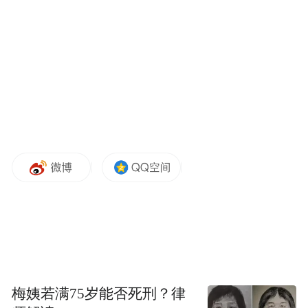
大使阁下指出，联合日是一个永恒的国家纪
念日，它彰显了统一阿联酋并建立一个基于
奉献、开放和繁荣价值观的现代国家的坚定
意志。他赞扬了在总统谢赫穆罕默德·本·扎耶
德·阿勒纳哈扬殿下英明领导下，阿联酋取得
的进步历程，并强调总统殿下的远见卓识一
直是阿联酋在各领域实现重大发展成就的基
石。
大使阁下高度评价了阿中关系在过去四十余
年里的发展，强调两国建立在合作与相互尊
重基础上的全面战略伙伴关系源远流长，并
梅姨若满75岁能否死刑？律
在技术、清洁能源和创新领域优势互补。他