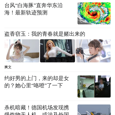
台风“白海豚”直奔华东沿
益增强，两国对到2030年实现双边贸易额提
海！最新轨迹预测
升至2000亿美元抱有高度期待。
盗香窃玉：我的青春就是赌出来的
爽文
约好男的上门，来的却是女
的？她心里“咯噔”了一下
杀机暗藏！德国机场发现携
大使阁下在招待会结束时强调，联合日是重
爆炸物无人机，或涉及外国