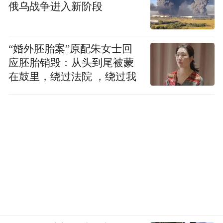
by the user of Dafeng Hao, which is a social media
俄乌战争进入新阶段
platform and merely provides information storage
space services.”
“婚外胚胎案”原配朱女士回
应胚胎销毁：从头到尾被蒙
在鼓里，绕过法院 ，绕过我