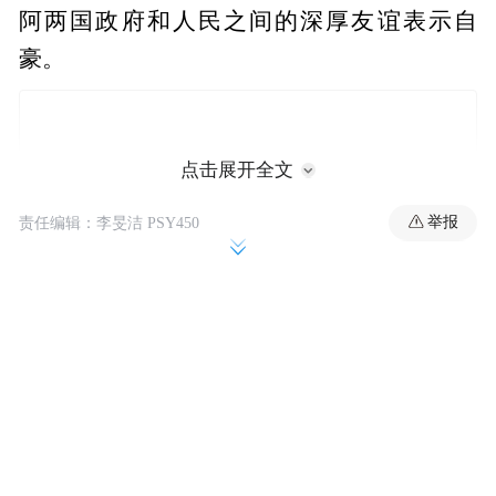
阿两国政府和人民之间的深厚友谊表示自
豪。
点击展开全文
举报
责任编辑：李旻洁 PSY450
在今年以"团结一心"为主题的招待会上，阿
联酋驻华大使侯赛因·伊卜拉欣·哈马迪阁下发
表了致辞。他在致辞中对来宾表示欢迎，并
回顾了阿联酋自建国以来的发展历程、在各