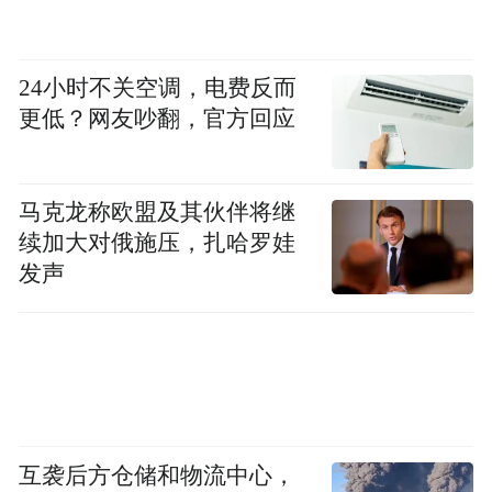
活动现场还展出了一系列文化艺术展品，既
24小时不关空调，电费反而
更低？网友吵翻，官方回应
彰显了阿联酋的文化遗产与多元特色，也展
现了国家在创新、可持续发展及可再生能源
领域的卓越成就。阿联酋侨民也积极参与，
马克龙称欧盟及其伙伴将继
通过一系列充满家国情怀与民族自豪感的艺
续加大对俄施压，扎哈罗娃
术表演，生动诠释了对国家身份的深切认
发声
同。
“特别声明：以上作品内容(包括在内的视频、图片或音
频)为凤凰网旗下自媒体平台“大风号”用户上传并发
布，本平台仅提供信息存储空间服务。
Notice: The content above (including the videos,
互袭后方仓储和物流中心，
pictures and audios if any) is uploaded and posted