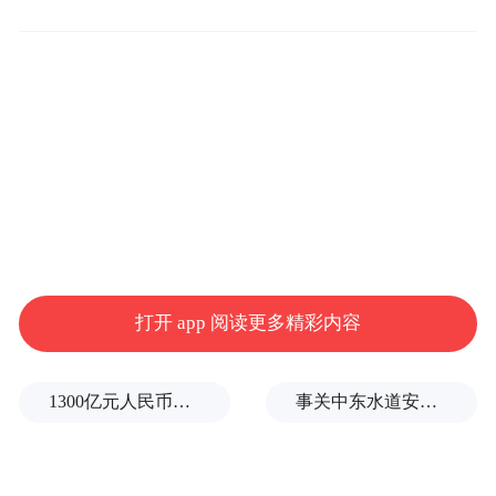
领域取得的成就，以及阿联酋在支持安全、
和平、宽容、稳定和推动地区及国际发展倡
议方面所发挥的关键作用。
打开 app 阅读更多精彩内容
1300亿元人民币，阿根廷：同中国延长5年货币互换协议
事关中东水道安全，沙特、埃及、土耳其、巴基斯坦外长举行会晤