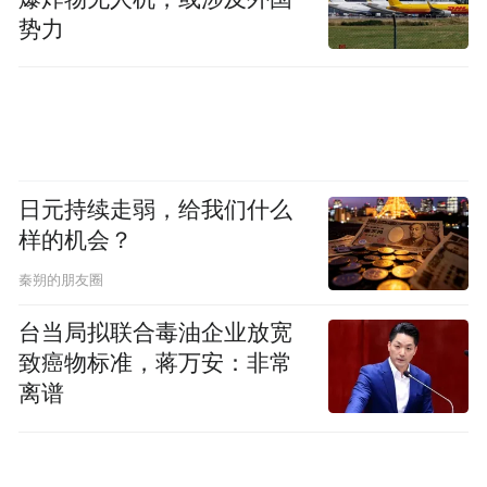
势力
温爱国忠诚与归属感、对阿联酋发展成就引
以为荣的时刻，它坚定了阿联酋致力于在国
际舞台上发挥积极作用、与世界各国构筑合
作之桥的承诺。
日元持续走弱，给我们什么
样的机会？
秦朔的朋友圈
台当局拟联合毒油企业放宽
致癌物标准，蒋万安：非常
离谱