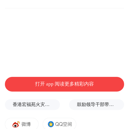
“总执行标的6200余万元，立案时间2025年11
月21日……”对此，一位接受采访的业内人士
直言，这背后是一场典型的行业周期与经营
战略错配的悲剧。
在上轮酱酒热潮中，无忧酒业如同许多同行
一样，沉醉于资本追捧与市场喧嚣之中，采
取了过度激进的扩张策略。巨资投入品牌宣
传、基酒生产与产能扩建，试图以速度与规
打开 app 阅读更多精彩内容
模抢占市场。
香港宏福苑火灾跨部门调查最终报告：大火或由烟头引起
鼓励领导干部带头休假之后又撤回文件，到底什么意思嘛？
2022年报道称，“自2021年以来，无忧酒业酱
香酒产区规模实现历史性突破，2022年底，
贵州无忧酒业(集团)有限公司三大产区（无忧