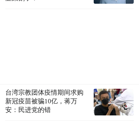
最后，行业需要建立更加理性的发展预期，
摒弃急功近利的短期行为，回归酿酒行业的
本质——时间沉淀与匠心坚守。
大家必须清楚，酱酒行业的未来，不属于那
些只会讲“传奇”故事的企业，而属于那些能
够坚守品质、稳健经营、持续创新的长期主
义者。
台湾宗教团体疫情期间求购
当潮水退去，方知谁在裸泳；当狂热消散，
新冠疫苗被骗10亿，蒋万
真正的价值才会显现。无忧酒业的困境，为
安：民进党的错
整个酱酒行业敲响了一记振聋发聩的警钟：
唯有扎实的现金流、健康的产品结构和稳健
的经营策略，才是企业穿越周期、实现真正