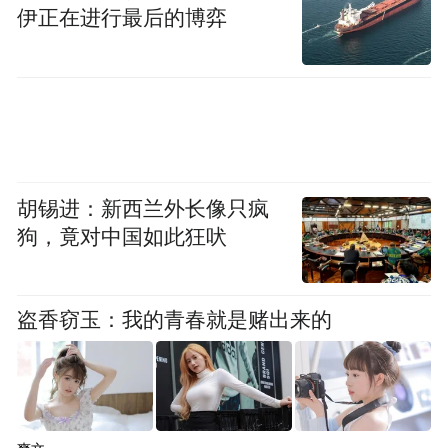
营造品牌神话上，而非扎实提升产品力与构
伊正在进行最后的博弈
建健康现金流。
胡锡进：新西兰外长像只疯
狗，竟对中国如此狂吠
无忧酒业精心打造的“四大传奇”——环境传
盗香窃玉：我的青春就是赌出来的
奇、匠心传奇、时光传奇和人生传奇，在市
场狂热期或许能够吸引眼球，但在行业调整
期，这些华丽叙事却无法掩盖企业经营的基
本面问题。