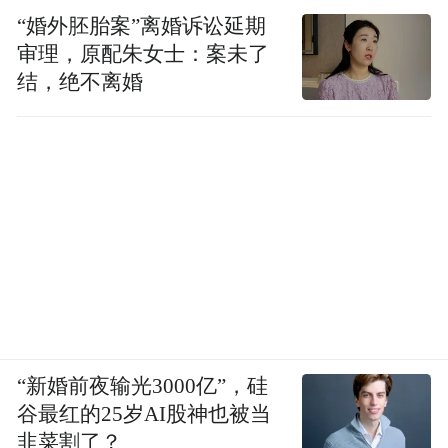
整并非坏事，它恰恰是淘汰落后产能、优化
“婚外胚胎案”离婚诉讼延期
审理，原配朱女士：案未了
市场结构的必要过程。
结，绝不离婚
首先，企业需要重新审视增长模式，从追求
规模速度转向注重质量效益，建立以消费者
真实需求为导向的产品体系。
其次，现金流管理应当成为企业经营的重中
之重，避免过度扩张导致的资金链断裂风
险。
再次，品牌建设应建立在扎实的产品力与诚
“新婚前夜输光3000亿”，硅
信经营基础上，而非依靠虚幻的故事营销。
谷最红的25岁AI股神也被当
韭菜割了？