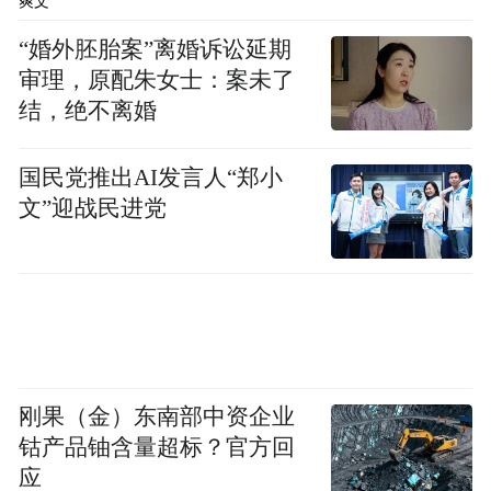
爽文
当“守正”失其本真，背离了稳健经营、质量
“婚外胚胎案”离婚诉讼延期
为先的商业本质，“致远”自然成为空中楼
审理，原配朱女士：案未了
阁。
结，绝不离婚
“守正致远，再造传奇”——这句曾经充满豪
国民党推出AI发言人“郑小
文”迎战民进党
情的口号，如今在6200余万元的执行标的面
前显得如此苍白。对于贵州无忧酒业而言，
当前面临的不仅是一场债务危机，更是一场
生存考验。
首先，以“无忧”为名的品牌，本应承载着对
刚果（金）东南部中资企业
消费者的美好承诺与品质保障，如今却因被
钴产品铀含量超标？官方回
执行、欠债不还等负面标签而深陷信任危
应