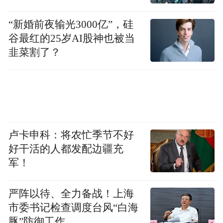
机。这种强烈的反差，对品牌长期积累的美
誉度造成了毁灭性打击。
“新婚前夜输光3000亿”，硅
谷最红的25岁AI股神也被当
品牌建设非一日之功，但信誉坍塌却可能在
韭菜割了？
一夕之间完成。
其次是市场信心的瓦解。经销商与渠道合作
伙伴在事件发生后，必然重新评估代理风
险，导致后续打款、提货意愿大幅降低。这
卢卡申科：将农忙季节不好
种连锁反应将形成“销售困难-现金流紧张-债
好干活的人都发配边疆充
军！
务违约-信心下滑-销售更难”的恶性循环，进
一步加剧企业经营困境。
严阵以待、全力备战！上海
市委书记检查调度台风“白海
最后是融资渠道的闭塞。被列为被执行人
豚”防御工作