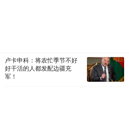
“无忧”的基石。在这个意义上，无忧之
“忧”，或许正是整个行业走向成熟与理性的
起点。
“特别声明：以上作品内容(包括在内的视频、图片或音
频)为凤凰网旗下自媒体平台“大风号”用户上传并发
布，本平台仅提供信息存储空间服务。
卢卡申科：将农忙季节不好
Notice: The content above (including the videos,
好干活的人都发配边疆充
pictures and audios if any) is uploaded and posted
军！
by the user of Dafeng Hao, which is a social media
platform and merely provides information storage
space services.”