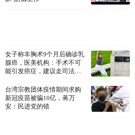
后，企业从银行或资本市场获取融资的难度
将急剧增加，这无异于切断了企业化解危机
的重要外部输血通道，使资金链问题雪上加
霜。
当然，无忧酒业的困境并非孤例，而是酱酒
女子称丰胸术9个月后确诊乳
行业“挤泡沫”过程中的一个缩影。
腺癌，医美机构：手术不可
能引发癌症，建议走司法途
过去几年，酱酒行业经历了近乎狂热的增
径
长，各路资本蜂拥而入，产能快速扩张，价
台湾宗教团体疫情期间求购
新冠疫苗被骗10亿，蒋万
格节节攀升。
安：民进党的错
然而，任何行业都不可能永远保持线性增
长，当市场回归理性，那些缺乏核心竞争