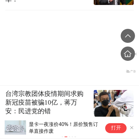
台湾宗教团体疫情期间求购
新冠疫苗被骗10亿，蒋万
安：民进党的错
显卡一夜涨价40%！原价预售订
深
打开
单直接作废
“
牌