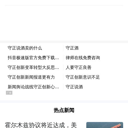
公司持续两年扩产后，今年将完成优质大曲
酱香基酒生产7000余吨，计划到2025年自有
优质大曲酱香基地生产扩产到1万吨。”
然而，当行业“退烧”，市场回归理性，渠道
库存高企，前期投入与产品动销之间的巨大
鸿沟便无情地暴露出来，“野蛮生长”模式下
企业抗风险能力不足的集中体现。
更为深层的是，“守正”二字的失落。酱酒作
为中国传统工艺的瑰宝，其核心价值本应在
于“匠心”与“品质”。然而，在资本驱动下，
热点新闻
许多酒企将更多精力放在编织“传奇”故事、
霍尔木兹协议将近达成，美