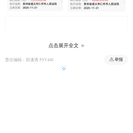
点击展开全文
举报
责任编辑：田潇洒 PSY446
这不仅是一组简单的数字，更像是一面镜
子，映照出酱酒行业从狂热到理性的艰难转
型，也折射出那些在行业高歌猛进时被忽视
的隐忧与痼疾。