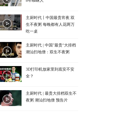
8年蜘蛛人
主厨时代丨中国最贵宵夜:双
生不夜粥 每晚都有人花两万
吃一桌
主厨时代 | 中国”最贵“大排档
潮汕扫地僧：双生不夜粥
3D打印机放家里到底安不安
全？
主厨时代 | 最贵大排档双生不
夜粥 潮汕扫地僧 预告片