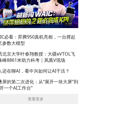
世界人工智能大会：AI开始干活了，但到底干的怎么样？萌新闯WAIC
AIC必看：昇腾950真机亮相，一台撑起
亿参数大模型
话北京大学叶春翔教授：大疆eVTOL飞
珠峰8861米助力科考｜凤凰V现场
人还在聊AI，看中兴如何让AI干活？
叠屏的第二次进化：从“展开一块大屏”到
展开一个AI工作台”
查看更多