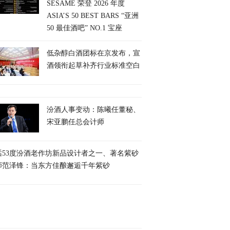
SESAME 荣登 2026 年度
ASIA’S 50 BEST BARS “亚洲
50 最佳酒吧” NO.1 宝座
低杂醇白酒团标在京发布，宣
酒领衔起草补齐行业标准空白
汾酒人事变动：陈曦任董秘、
宋亚鹏任总会计师
话53度汾酒老作坊新品设计者之一、著名紫砂
师范泽锋：当东方佳酿邂逅千年紫砂