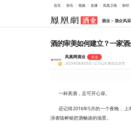
首页
资讯
视频
直播
凤凰卫视
财经
酒业
>
酒企风采
酒的审美如何建立？一家酒
凤凰网酒业
2025年08月05日 12:15:29
来自北京市
一杯美酒，足可开心扉。
还记得2016年5月的一个夜晚，
演者陆树铭把酒畅谈的场景。