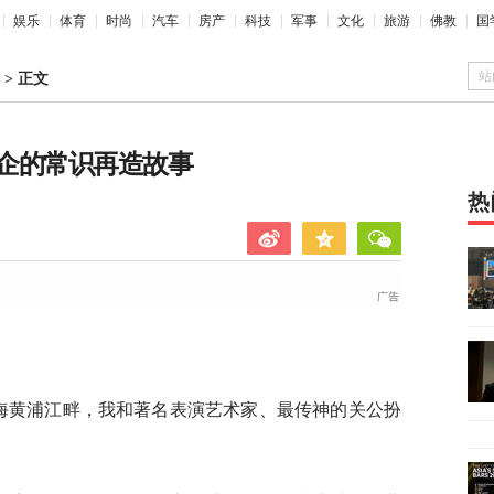
娱乐
体育
时尚
汽车
房产
科技
军事
文化
旅游
佛教
国
站
>
正文
企的常识再造故事
热
上海黄浦江畔，我和著名表演艺术家、最传神的关公扮