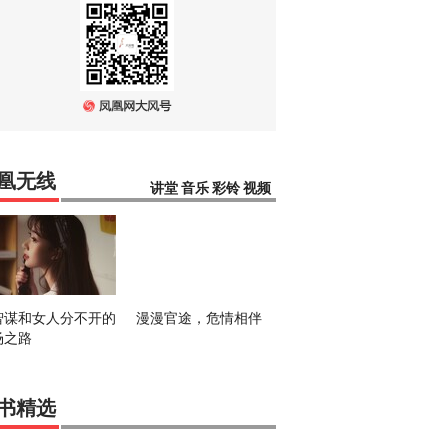
凰无线
讲堂
音乐
彩铃
视频
智谋和女人分不开的
漫漫官途，危情相伴
场之路
书精选