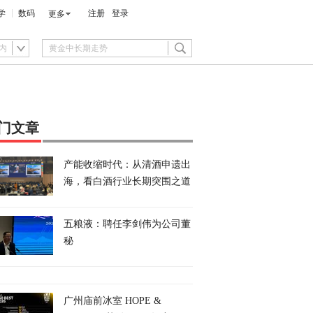
学
数码
注册
登录
更多
内
门文章
产能收缩时代：从清酒申遗出
海，看白酒行业长期突围之道
五粮液：聘任李剑伟为公司董
秘
广州庙前冰室 HOPE &