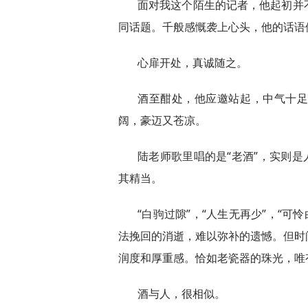
面对我这个陌生的记者，他起初并
同话题。千般感慨袭上心头，他的话语
心扉开处，真诚随之。
酒至酣处，他应邀站起，中气十
阔，豪迈又苍凉。
陆老师歌里唱的是“老酒”，实则是
其精当。
“白驹过隙”，“人生无再少”，“可
法挽回的消逝，难以弥补的遗憾。但时
润度和厚重感。恰如老瓷器的珠光，唯
酒与人，很相似。