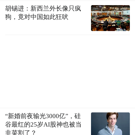
胡锡进：新西兰外长像只疯
狗，竟对中国如此狂吠
“新婚前夜输光3000亿”，硅
谷最红的25岁AI股神也被当
韭菜割了？