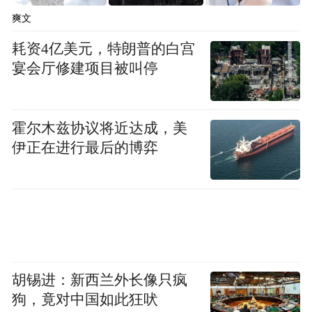
作为中国最具影响力的酒业展会，第23届中
爽文
国国际酒业博览会不仅是一个展示行业成就
耗资4亿美元，特朗普的白宫
的平台，更是推动酒业创新发展的重要契
宴会厅修建项目被叫停
机。武汉以其深厚的文化底蕴和丰富的实践
经验，为博览会注入了浓郁的地方特色。这
霍尔木兹协议将近达成，美
不仅是一个展会，更是中华文明酿成的醇香
伊正在进行最后的博弈
之城，以全球视野绽放出独特的东方魅力。
（文/ 继成）
“特别声明：以上作品内容(包括在内的视频、图片或音
频)为凤凰网旗下自媒体平台“大风号”用户上传并发
布，本平台仅提供信息存储空间服务。
Notice: The content above (including the videos,
胡锡进：新西兰外长像只疯
pictures and audios if any) is uploaded and posted
狗，竟对中国如此狂吠
by the user of Dafeng Hao, which is a social media