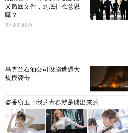
又撤回文件，到底什么意思
极高声誉。这些酒品不仅承载着古老的酿造
嘛？
工艺，更是中华饮食文化的重要延续。据统
基本常识项栋梁
计，湖北省目前是中国主要的葡萄和啤酒生
产基地，酒业发展年营业收入超过2000亿
元，这在全国经济中占有重要地位。
为博览会注入了浓郁的地方特色
乌克兰石油公司设施遭遇大
规模袭击
第23届中国国际酒业博览会在武汉举办，标
志着武汉充分发挥自身优势、将历史文化底
蕴转化为当代经济价值的又一次跨越提升。
盗香窃玉：我的青春就是赌出来的
同时，也为推动中国酒业走向世界开辟了全
新发展空间。