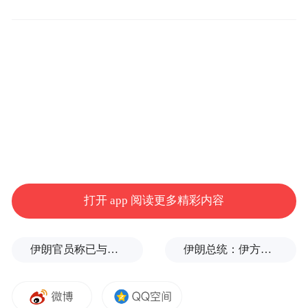
会、2025年“相约春天赏樱花”经贸洽谈暨世
界500强对话湖北活动、2025年（第七届）世
界大健康产业发展大会等一系列聚焦“投资武
汉”的重要活动相继务实落地。从进博会走进
湖北，到“相约春天赏樱花”，再到即将举办
的第23届中国国际酒业博览会，既彰显出武
汉“链接”全球资源的枢纽作用，也印证了武
汉在国内外的广泛影响力。
打开 app 阅读更多精彩内容
武汉“非遗”流动在城市血脉中
“吃一碗蔡林记热干面，芝麻酱的香气里飘散
伊朗官员称已与阿曼就霍尔木兹海峡通行问题明确总体框架
伊朗总统：伊方未在涉谅解备忘录的谈判中作任何让步
着老武汉的魂。”在吉庆街，以为慕名来此的
游客一碗热干面下肚后表示， “本来以为非遗