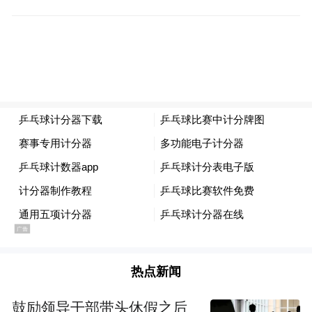
的千年传承。
武汉是中国名酒品牌的发源地和重要产地
在这座历史悠久的城市里，人们用一杯好酒
来诠释生活，用一壶美酒来表达情感。在武
汉，酒不是简单的饮品，而是一种文化符
号，一种生活态度，更是中华文明生生不息
的见证。
武汉酒业是一部中国式创新发展的故事。作
为中国最早出现酿酒技术的地方之一，武汉
热点新闻
始终是中国名酒品牌的发源地和重要产地。
厚重的武汉酒文化，在国内外市场上赢得了
鼓励领导干部带头休假之后