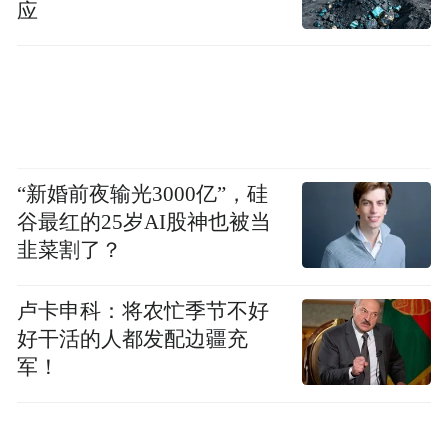
应
“新婚前夜输光3000亿”，硅
谷最红的25岁AI股神也被当
韭菜割了？
卢卡申科：将农忙季节不好
好干活的人都发配边疆充
军！