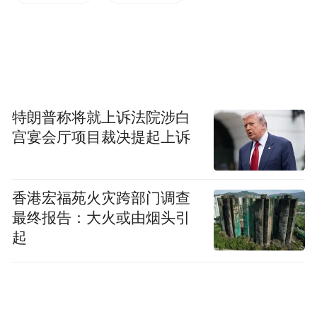
是博物馆里的老古董，没想到第一口武汉味
就是‘活非遗’。”
今年“文化和自然遗产日”，武汉市文旅局推
出“跟着非遗游武汉”主题旅游线路，从热闹
特朗普称将就上诉法院涉白
非凡的历史街区，到风景如画的旅游景区，
宫宴会厅项目裁决提起上诉
再到藏在街头的非遗博物馆，非遗在武汉以
多样的形式展现着其独特魅力。在这里，非
遗如同一股鲜活的血液，流淌在城市的每一
香港宏福苑火灾跨部门调查
最终报告：大火或由烟头引
条大街小巷，融入市民的日常生活，成为这
起
座城市独特的文化标识。在武汉，非遗不再
是束之高阁的传统技艺，而是融入生活的美
好。武汉的非遗，正以其独特的魅力，在城
市的各个角落绽放光彩，体现出了市井烟火