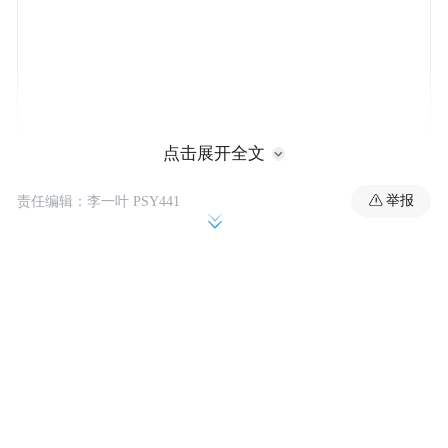
点击展开全文
举报
责任编辑：李一叶 PSY441
“武汉魅力”在于其综合优势的汇聚。武汉是
中部地区的中心城市、长江经济带核心城
市，国家战略叠加、交通区位优越、创新活
力涌动。近年来，武汉发展势头强劲、发展
前景广阔，已经成为海内外企业家投资兴业
的沃土。“进博会走进湖北”活动主题推介