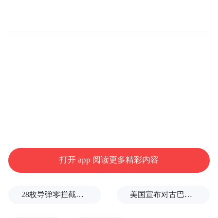
站在山巅 放眼世界
打开 app 阅读更多精彩内容
28枚导弹零拦截！基辅防空失灵，西方靠不住了
美国宣布对古巴实施新一轮制裁
“中国茅台·国之栋梁”公益助学项目自2012年
启动以来，已资助超25万优秀学子走入校