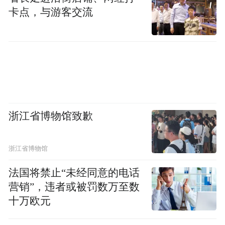
卡点，与游客交流
综上所述，茅台的战略规划是站在山巅，放
眼世界。未来茅台将以公益为桥梁，更深度
融入全球议题，展现中国企业的责任担当。
凝聚向善力量 发挥杠杆效应
从1991年水灾捐赠至今，茅台可统计社会责
浙江省博物馆致歉
任投入超100亿元。现场公布的最新数据显
示，其中，投入超60亿元助力地方经济发
浙江省博物馆
展，累计推广酒用高粱种植面积3000万亩以
法国将禁止“未经同意的电话
上，创造农业总产值750亿元以上……茅台在
营销”，违者或被罚数万至数
2013年、2018年、2023年分别荣获中国公益
十万欧元
慈善领域“中华慈善奖”。