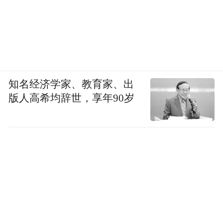
内部力量，也是要以自身号召力凝聚更多向
善力量，发挥杠杆效应，创造更多社会价值
与美好。
王莉在致辞中指出，立足新时代，茅台升格
打造“中国茅台·国之栋梁”公益品牌，旨在以
知名经济学家、教育家、出
版人高希均辞世，享年90岁
系统化的思维发挥辐射力和引领力作用，聚
合更多的社会公益力量，共同倡导公益内涵
的延展和升维。