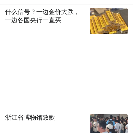
“大爱无疆，尽显中华企业之风采；公益品
什么信号？一边金价大跌，
牌，谱写华夏精神于昭彰……中国茅台，国
一边各国央行一直买
之栋梁……”当来自贵州大学的众多茅台学子
饱含真情地高声朗读《栋梁赋》时，现场观
众被深深打动。如今十余年的助学计划已取
得显著成效，然而，十年树木百年树人，助
学计划就像一棵树，将逐渐枝繁叶茂。今日
茅台全面升级的公益计划则是一片森林，是
一个公益的生态系统，其影响不可估量。
（凤凰网酒业频道 高云）
(本文章版权归凤凰网所有，未经授权，不得转载)
浙江省博物馆致歉