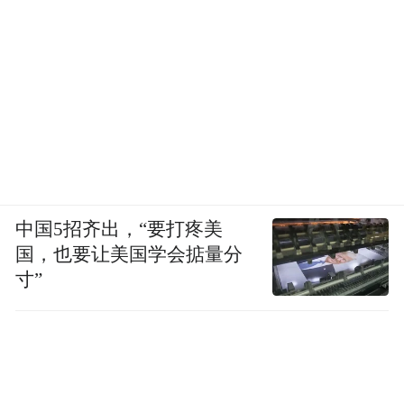
前，全国2104家茅台相关方已向贵州茅台公
益基金会捐赠超1.8亿元，开展公益项目超50
个，覆盖全国31个省级行政区。
活动现场，贵州茅台上海经销商联谊会、贵
州茅台浙江省经销商联谊会、贵州茅台河南
省经销商联谊会、贵州茅台广东省经销商联
谊会、贵州茅台经销商公益联合会向贵州茅
中国5招齐出，“要打疼美
台公益基金会捐赠总金额1260万元。行胜于
国，也要让美国学会掂量分
言，这群公益路上的茅台同行者，让大爱继
寸”
续，善行不绝，也让我们相信，茅台一定能
发挥辐射力和引领力作用，美酒链接真情，
以公益凝聚共识，汇聚全国相关方的力量，
构建一个坚实有力、休戚与共的“公益命运共