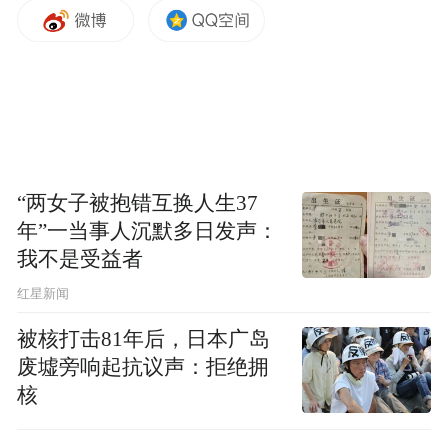
门。如今，茅台将该行动全面升级为公益品
牌，以“天地人文”四维，构建起一个结构清
晰、内涵丰富、相互支撑的公益生态系统，
清晰勾勒出了茅台从“单一助学”向“多维责任
共同体”跃升的战略路径。
“两女子被抱错互换人生37
年”一当事人沉默多日发声：
我不是受益者
红星新闻
被核打击81年后，日本广岛
废墟旁响起抗议声：拒绝拥
核