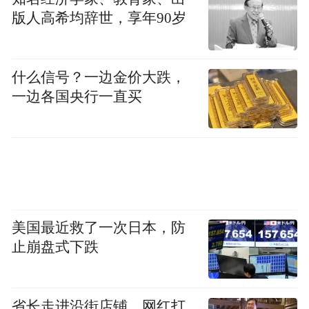
点支持乡村振兴、包容发展、理性饮酒类的
版人高希均辞世，享年90岁
行动、倡导和合作。
值得一提的是，茅台公益积极拥抱国际视
什么信号？一边金价大跌，
一边各国央行一直买
野。四大公益板块均规划了国际化路径：参
与全球生态治理对话、支持科研文化人才国
际交流、分享中国乡村振兴经验、以“生态环
保、民生教育、文化传承、行业产业”四个板
块打造“MOUTAI HOPE”国际公益IP。“基于
贵州、辐射全国、面向世界”的定位则显示
美国最近救了一次日本，防
出，茅台公益将引入全国资源，支持贵州综
止崩盘式下跌
合发展，并通过国际组织合作、国际交流活
动、国际项目来塑造国际影响力。
省长走进沿街店铺、网红打