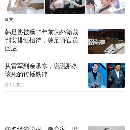
天——顺天护地公益板块聚焦生态环保，重
点支持水源地生态保护、减缓气候变化类的
爽文
行动、倡导、研究等公益项目。
韩足协被曝15年前为外籍裁
判安排性招待，韩足协官员
人——敬人惠众公益板块聚焦民生教育，重
回应
点支持公益民生（含救灾）教育助学等慈善
项目；同时为茅台集团子公司、经销商等生
从雷军到余承东，说说那条
态伙伴参与公益提供平台。
该死的传播铁律
报人刘亚东
文——明理思源公益板块聚焦文化传承，重
点支持文化传播、非遗保护、国际文化交流
等公益项目。
地——厚德共兴公益板块聚焦行业产业，重
知名经济学家、教育家、出