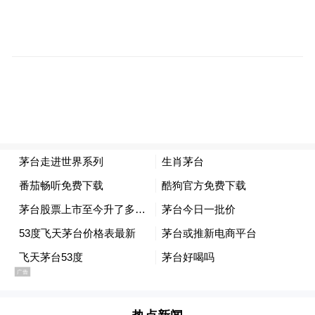
2024年10月，茅台集团党委书记、董事长张
德芹提出，要围绕“顺天敬人、明理厚德”的
企业价值观，打造茅台公益品牌矩阵。“中国
茅台·国之栋梁”的全面升级正是这一规划的
具体执行，也可以看作茅台围绕企业核心价
值观，将公益事业与品牌发展深度融合。