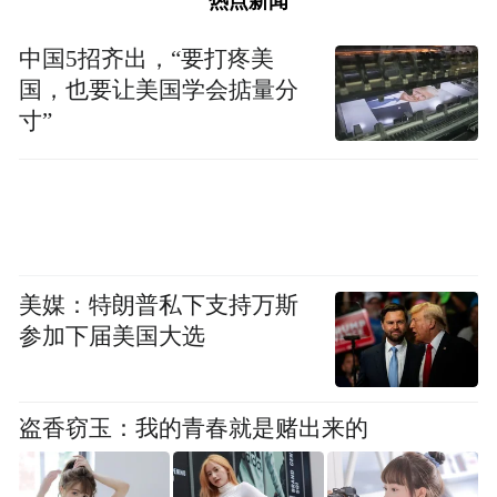
热点新闻
中国5招齐出，“要打疼美
国，也要让美国学会掂量分
寸”
美媒：特朗普私下支持万斯
据《茅台公益五年战略规划（2025-2029）》
参加下届美国大选
（以下简称《规划》），茅台公益规划实施
机构贵州茅台公益基金会将“天地人文，厚德
共兴”的愿景为指引，构建“中国茅台·国之栋
盗香窃玉：我的青春就是赌出来的
梁”公益品牌矩阵：