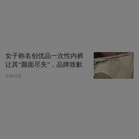
松崎君代、张德芹等领导嘉宾共同发布“走进系列”新品
在体验层面，则体现在对年轻消费群体的精
女子称名创优品一次性内裤
准触达。大阪世博会期间，茅台通过茅台调
让其“颜面尽失”，品牌致歉
酒工坊等活动，将白酒与日式料理、鸡尾酒
吉林日报
调制等场景结合，让日本年轻群体在“年轻
化、时尚化”的体验中，重新认识中国白酒。
事实上，茅台的体验营销并非首次尝试。近
年来，茅台通过“i茅台”电商平台、茅台体验
店等形式，不断拉近与年轻消费者的距离。