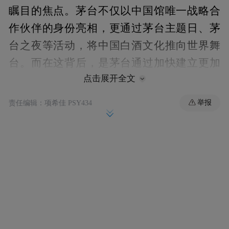
瞩目的焦点。茅台不仅以中国馆唯一战略合
作伙伴的身份亮相，更通过茅台主题日、茅
台之夜等活动，将中国白酒文化推向世界舞
台。而在这背后，是茅台通过加快建立更加
点击展开全文
国际化、年轻化、时尚化的表达体系，为海
外营收快速增长打下基础，以及世博会这一
举报
责任编辑：项希佳 PSY434
全球性平台所带来的溢出效应。