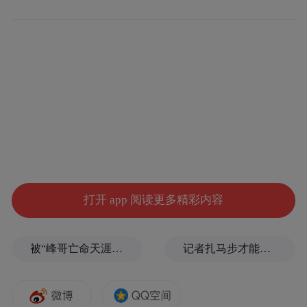
百年世博情
世博会，也被称为全球经济的“奥林匹克盛
会”，茅台与它的渊源几乎贯穿中国品牌的百
年出海史：
早在1915年，朴素土陶罐包装的茅台酒远渡
重洋，在旧金山巴拿马万国博览会上一举斩
打开 app 阅读更多精彩内容
获金奖，首次向世界展示中国顶级美酒的魅
力，也开启了中国白酒走向世界的先河；此
被“峰哥亡命天涯”举报偷税漏税，《铁齿铜牙纪晓岚》编剧汪海林回应
记者扎马步才能站稳，“白海豚”逼近浙江舟山，沿海已掀起大浪
后，在2010年，茅台又以“中国名片”身份成
为上海世博会中国馆唯一指定白酒，并推出