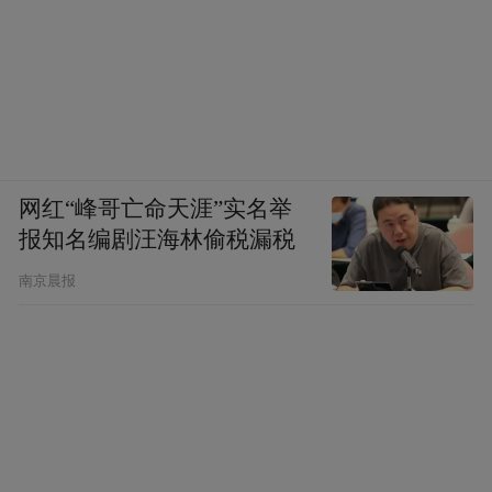
而沿着这瓶东方美酒跨越百年的世博之路，
我们可以清晰看到，茅台正在文化碰撞与消
费革命中叩开全球市场。
对茅台而言，中国白酒的国际化征途上，一
网红“峰哥亡命天涯”实名举
道无形的文化壁垒曾长期横亘。数据显示，
报知名编剧汪海林偷税漏税
中国白酒在国际烈酒市场占比不足1%，远低
南京晨报
于威士忌的21%和伏特加的11%。西方消费
者早已建立威士忌的烟熏味谱坐标，而茅台
代表的全新味觉体验需要从零培育。
茅台给出的解决方案是：让文化先行，用体
验破冰。这一点，在本届大阪世博会上同样