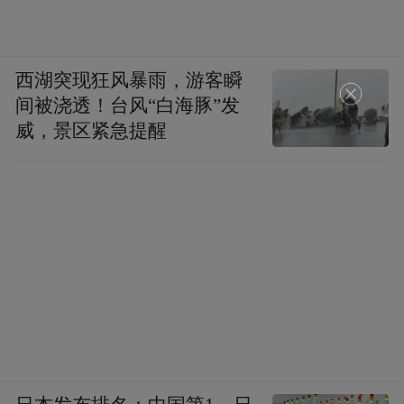
在大阪世博会上，茅台将这种策略升级为全
球性的文化互动，不断打破传统白酒的消费
场景边界，让全球消费者在跨文化的共情
西湖突现狂风暴雨，游客瞬
中，感受到中国白酒的魅力。
间被浇透！台风“白海豚”发
威，景区紧急提醒
一条出海路
随着文化先行、体验破冰两大战略的推行，
茅台的国际化脚步也越走越稳，赤水河畔的
酱香正以前所未有的速度飘向全球：2024
年，茅台海外业务交出历史性答卷：全年出
口营收首次突破50亿元大关，达到51.89亿
元，同比增长19.27%，出口销量超2100吨，
创下历史新高。而2025 年一季度，其海外市