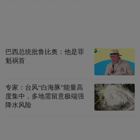
45个国家馆建筑造型的纪念酒系列，诠释了
中国酒文化的极致；当时间的指针来到2025
年，茅台成为大阪世博会中国馆唯一战略合
作伙伴，将品牌活动深度植入国家形象展示
的核心场域。
巴西总统批鲁比奥：他是罪
魁祸首
于是我们看到，在世博会中国馆内，茅台没
有采用直白的商品展示，而是通过多媒体、
实物展品、文书照片等形式，回溯了从赤水
专家：台风“白海豚”能量高
河畔走向全球舞台中心的110年历程。此外，
度集中，多地需留意极端强
降水风险
茅台还在大阪世博会期间举办了丰富多彩的
活动，将品牌从产品出口推向文化输出的新
高度。就在“茅台主题日”开幕式上，侗族大
歌的无伴奏多声部合唱震撼人心，融合苗绣