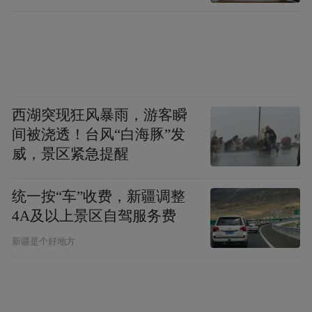
西湖突现狂风暴雨，游客瞬
间被浇透！台风“白海豚”发
威，景区紧急提醒
张德芹致辞
“世博会作为人类文明互鉴的顶级殿堂，始终
统一按“车”收费，新疆调整
4A及以上景区自驾服务费
见证着科技与人文的共生共荣。茅台将持续
以更加开放的姿态拥抱世界，为焕发生机的
新疆是个好地方
未来社会，注入新的健康活力。”张德芹说。
两大解题法