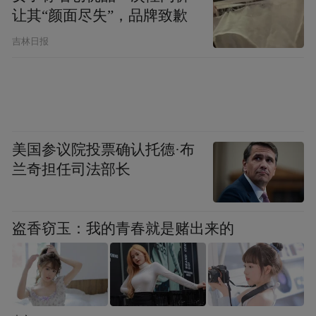
让其“颜面尽失”，品牌致歉
吉林日报
领导嘉宾参观茅台世博会主题文化展
这一战略选择背后，是茅台对国际高端消费
美国参议院投票确认托德·布
市场的深刻洞察。相比直接宣传产品，茅台
兰奇担任司法部长
选择借力世博会的文化磁场，向全球观众传
递东方哲学，悄然完成从商品到文化载体的
盗香窃玉：我的青春就是赌出来的
升华，引发跨文化共鸣。
茅台集团党委书记、董事长张德芹对此也作
了解答。在他看来，茅台是中国酿造技艺历