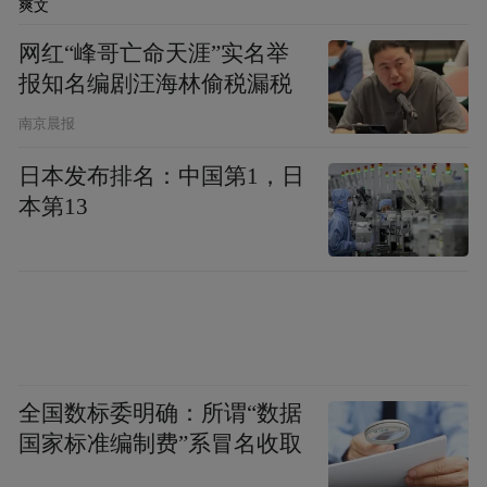
史的匠心印记。从公元前135年汉武帝“甘美
爽文
之”的赞美，到如今成为全球最具价值烈酒品
网红“峰哥亡命天涯”实名举
牌，茅台见证了中国酿酒技艺的薪火相传；
报知名编剧汪海林偷税漏税
茅台是中华优秀传统文化的传播使者。茅台
南京晨报
将中国“和而不同”的哲学智慧，酿成了举世
日本发布排名：中国第1，日
共赏的文明甘露，茅台酒“天人共酿”的酿造
本第13
哲学，也正成为世界读懂中国的新语言；茅
台是人们建立情感链接的醇香纽带。茅台始
终秉持可持续发展理念，积极推动传统酿造
与现代科技融合，持续提升茅台发展的含金
量、含绿量、含新量。
全国数标委明确：所谓“数据
国家标准编制费”系冒名收取