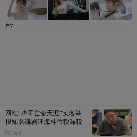
在白酒行业存量博弈的背景下，海外市场成
为破局关键。中国酒业协会《2024中国白酒
爽文
产业发展年度报告》明确指出，发力国际蓝
海市场将成为2025年中国白酒真正意义上的
国际年。正因为如此，有行业观点认为，随
着茅台在国际市场上的持续深耕，其文化与
商业影响力必将进一步扩大，为全球消费者
带来更多高品质的产品与独特的文化体验，
也为中国白酒的国际化发展开辟了一条新的
道路。
网红“峰哥亡命天涯”实名举
报知名编剧汪海林偷税漏税
值得关注的是，大阪世博会期间，张德芹还
南京晨报
率贵州茅台酒股份有限公司副总经理、贵州