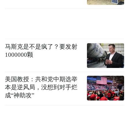
数”。据了解，该指数携手专业学术机构，系
统性地梳理了消费品牌量化评估指标，通过
科学严谨的指数研究，以及核算体系，精准
地呈现了我国消费市场活跃度，以及品牌引
领力的格局，央视财经频道将会以指数调研
马斯克是不是疯了？要发射
1000000颗
与发布为核心，推出系列的融媒体报道，深
动地展现中国消费市场发展的新趋势，以及
消费品牌创新升级的崭新风貌。
美国教授：共和党中期选举
本是逆风局，没想到对手烂
成“神助攻”