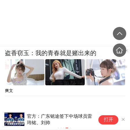
盗香窃玉：我的青春就是赌出来的
爽文
官方：广东铭途签下中场球员雷
打开
玮铭、刘帅