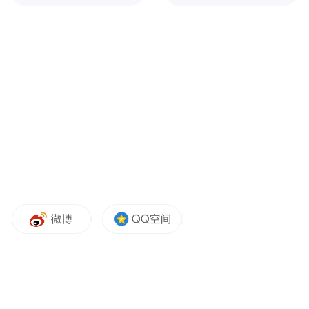
对于企业如何满足消费者情绪性消费，王莉
表示，关键就是塑造“真善美”的品牌，与消
费者共情，让消费者产生情感共鸣。
——“真”，就是从“物质层面”提供情绪价
值，取得“信任”。产品是提供情绪价值的物