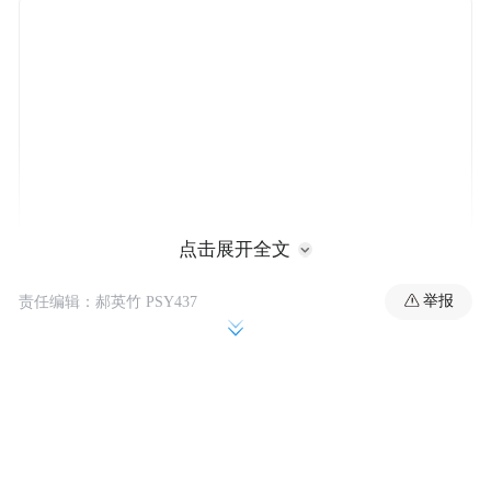
点击展开全文
活动中，王莉以《以“真善美”铸造信任、尊
举报
责任编辑：郝英竹 PSY437
重与认同的品牌之魂》为题，围绕情绪价值
载体，结合茅台实际，从“真、善、美”三个
层面，探讨了企业如何满足消费者情绪性消
费。