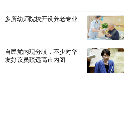
多所幼师院校开设养老专业
自民党内现分歧，不少对华
每年中国品牌日期间，中央广播电视总台都
友好议员疏远高市内阁
会举办系列活动，助力品牌建设、激发消费
动能。今年中国品牌日，除了举办促消费行
动，总台还召开“品牌强国工程”座谈会、录
制《对话》中国品牌日特别节目，并在央视
新闻客户端直播采访了多家企业负责人，展
现企业在品牌焕新、提振消费等方面的新作
为。