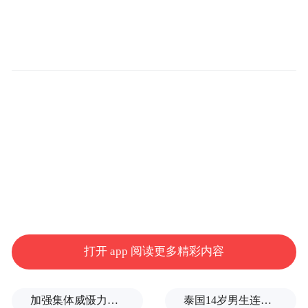
当前，情绪消费已成为重要趋势，如何给消
费者带来情绪价值，是企业满足消费者需求
。
的必答题
何为情绪价值？探讨中，王莉以
一个关于色彩的例子，解析了茅台对于情绪
价值的理解。她表示，茅台酿造过程中的曲
胚，黄中透着白色，并用传统色“鞠尘”来命
名，不仅提升了美感，又给人穿越千年，目
睹工匠制曲的画面感，共情到记忆的传承和
时光的流淌。所以，情绪价值既不是单纯讲
“物欲”，也不是一味“画大饼”，而是通过物
质满足、精神获得，以及两者的结合，触及
打开 app 阅读更多精彩内容
消费者情感，让消费者“共情”。
加强集体威慑力，土耳其、沙特、巴基斯坦签署军事协议
泰国14岁男生连杀8人后自戕！先杀祖父母，再携98发子弹进入校园，更可怕的细节公布了