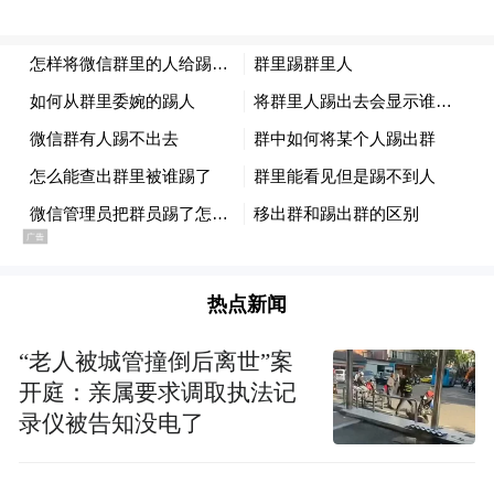
更多关注社会发展议题，坚持长期主义，多
一些责任担当，不断厚植品牌“善”的基因，
坚定做中华民族传统美德的传承者和弘扬
者，塑造受人尊重的品牌。茅台“回望历
史”，结合中华优秀传统文化，并将其融入产
品，在挖掘、传承和保护中，推动传统文化
创造性转化、创新性发展。同时，在国际化
上，坚持兼容并蓄的态度，在讲好中国品牌
热点新闻
故事的同时，充分尊重和保护“本土文化”，
为保护人类宝贵的文化遗产资源，贡献中国
“老人被城管撞倒后离世”案
品牌的力量。茅台“面向未来”，支持大学生
开庭：亲属要求调取执法记
科技创新等赛事，推动技术变革与创新，探
录仪被告知没电了
索布局战略性新兴产业，推动生产力迭代进