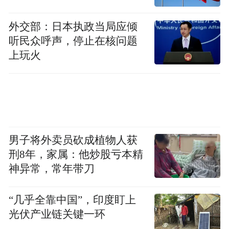
层面的充分尊重，给足拉满情绪价值。
外交部：日本执政当局应倾
听民众呼声，停止在核问题
上玩火
男子将外卖员砍成植物人获
刑8年，家属：他炒股亏本精
神异常，常年带刀
王莉同与会领导嘉宾共同启动“央视财经2025品牌消费指数”
“几乎全靠中国”，印度盯上
光伏产业链关键一环
活动还同步启动了“央视财经2025品牌消费指