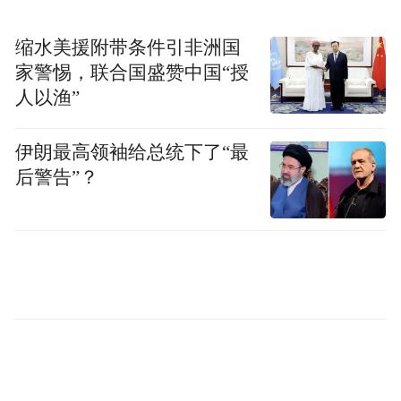
质载体，只有“真诚、真实”，才能让消费者
缩水美援附带条件引非洲国
信任。一方面，坚持做“真实”的产品，通过
家警惕，联合国盛赞中国“授
严格的质量标准，强化全链条过程管控，生
人以渔”
产高品质的产品，创造美好的生活体验。同
时，紧跟消费者需求变化，持续追求卓越，
伊朗最高领袖给总统下了“最
做好产品创新，满足消费者更为高阶的需
后警告”？
求。另一方面，坚持做“真实”的表达，构建
科学的品质表达体系，让消费者跳出抽象的
品质表达，能够科学、系统地从具象的要素
中，感受产品的品质。
——“善”，就是从“精神层面”提供情绪价
值，赢得“尊重”。坚持弘扬正能量价值观，