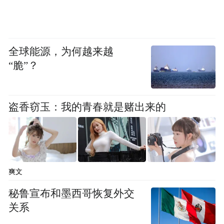
步。
——“美”，就是从“物质和精神的结合层面”
提供情绪价值，获得“认同”。通过持续的价
全球能源，为何越来越
值创造与分享，让包括消费者在内的相关
“脆”？
方，都能感受到美好，实现价值认同。一方
面，坚持以消费者为中心，提供更多既高品
盗香窃玉：我的青春就是赌出来的
质、又富有内涵的产品和服务，并融入消费
场景中，通过物质和精神双重供给，持续满
足消费者对美好生活的向往。另一方面，充
分尊重各相关方发展权益，真诚交流、平等
爽文
合作，创造更大的发展效益，打造利益共
秘鲁宣布和墨西哥恢复外交
享、情感共连、价值共创的生态系统，让各
关系
方既获得物质层面的满足感，也感受到精神