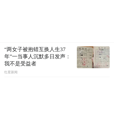
率、偏好酒的品种和饮酒动机上存在明显差
异，这些结果为酒企制定个性化的产品策略
和市场推广策略提供了重要参考，同时也为
健康饮酒倡导提供了依据。
二、调查结果
“两女子被抱错互换人生37
年”一当事人沉默多日发声：
1. 年龄分布
我不是受益者
红星新闻
本次调查的受访者年龄分布非常均匀，18-35
岁、35-55岁和55岁及以上三组年龄段各占
33.33%的比例，反映了一个多元化的群体。
2. 饮酒习惯