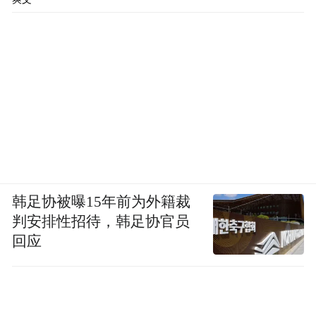
22.45%，反映出成熟群体对传统酒类及商务
适配性酒品的偏好。饮酒动机呈现显著的功
能性倾向，拓展社交圈（21.05%）成为首要
原因，尤其是工作应酬场景；同时释放压力
（14.04%）仍占一定比例，暗示中年女性在
多重社会角色下通过饮酒缓解压力。值得注
意的是，这一年龄段对酒类的选择更注重社
交礼仪与场合适配性。
韩足协被曝15年前为外籍裁
结论 ：
判安排性招待，韩足协官员
回应
35 - 55 岁女性饮酒特征与职场及家庭场景中
更频繁的社交需求相关。据《报告》，该群
体 35% 的人经常饮酒，对啤酒、白酒、红酒