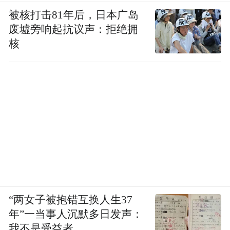
18-35岁
32.61%
7%
2%
0%
0%
0%
1%
0%
被核打击81年后，日本广岛
24.4
22.4
8.1
22.4
4.0
8.1
2.0
35-55岁
8.16%
9%
5%
6%
5%
8%
6%
4%
废墟旁响起抗议声：拒绝拥
55岁及
9.0
24.2
21.2
3.0
18.1
0.0
21.2
3.03%
以上
9%
4%
1%
3%
8%
0%
1%
核
4. 饮酒动机
“两女子被抱错互换人生37
年”一当事人沉默多日发声：
我不是受益者