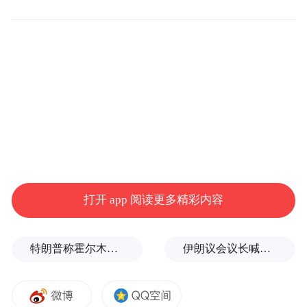
年轻人的微醺“轻社交”
坐在一起，轻松小酌。下班后，找一家温馨
的小酒馆，点上几杯心仪的低度酒，大家分
享着近日的趣事、工作中的小烦恼，氛围惬
意自在。根据《报告》，18-35岁女性群体习
惯以偶尔饮酒（70%）为主，在酒类偏好
上，她们更倾向果酒和鸡尾酒（占比超
50%），饮酒动机中，社交活动（26.83%）
打开 app 阅读更多精彩内容
是核心驱动力，如朋友聚会、情侣约会等，
体现出年轻女性通过饮酒平衡生活压力、表
特朗普称霍尔木兹海峡协议尚未达成，正参与相关谈判
伊朗议会议长喊话：别再作秀了！
达自我价值的双重诉求。