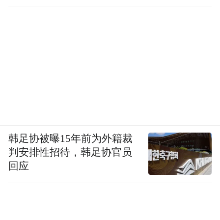
问卷内容涵盖了女性的年龄、饮酒习惯（是
否经常饮酒）、偏好酒的品种以及饮酒动机
等多个方面的问题。从这些问题中可以全面
了解不同年龄段女性在饮酒行为上的差异，
例如年轻女性可能更倾向于时尚的果酒和鸡
尾酒，而年长女性则可能更关注养生保健类
酒品；同时也能掌握女性饮酒的主要动机，
如社交活动、释放压力等，进而为酒企的产
韩足协被曝15年前为外籍裁
品研发、市场推广以及健康饮酒倡导提供有
判安排性招待，韩足协官员
回应
力依据，帮助酒企更好地满足女性饮酒需
求，引导女性健康饮酒。
根据调查结果，不同年龄段女性在饮酒频