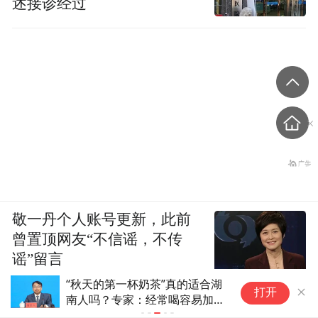
述接诊经过
21.95%。这表明多数老年女性为健康选择不
饮酒或少饮酒，饮酒者也倾向于选择养生类
酒品，由此可见，随着退休后社交圈子的缩
小和生活节奏的放缓，老年女性的饮酒行为
也逐渐从社交导向转向自我关怀，更多的是
为了满足自身对健康和生活品质的追求，体
现了她们在晚年生活中对健康的高度重视和
对美好生活的向往。
敬一丹个人账号更新，此前
(本文章版权归凤凰网所有，未经授权，不得转载)
曾置顶网友“不信谣，不传
谣”留言
人参+灵芝+精酿？这瓶啤酒里
打开
到底藏了什么“神仙配方”？