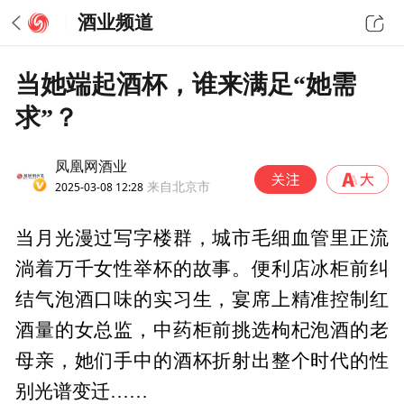
酒业频道
当她端起酒杯，谁来满足“她需
求”？
凤凰网酒业
2025-03-08 12:28
来自北京市
当月光漫过写字楼群，城市毛细血管里正流
淌着万千女性举杯的故事。便利店冰柜前纠
结气泡酒口味的实习生，宴席上精准控制红
酒量的女总监，中药柜前挑选枸杞泡酒的老
母亲，她们手中的酒杯折射出整个时代的性
别光谱变迁……