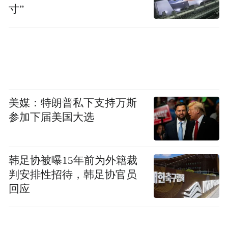
显出年龄增长对饮酒行为的理性约束与功能
寸”
转型。比如，一些老人会在饭后小酌一杯药
酒，认为这样有助于活血化瘀、强身健体；
抑或逢年过节时，喝上几口自酿的米酒，既
享受传统美食，又沉浸在家庭团圆的氛围
中，实现生活方式与健康管理的平衡。
美媒：特朗普私下支持万斯
参加下届美国大选
韩足协被曝15年前为外籍裁
判安排性招待，韩足协官员
回应