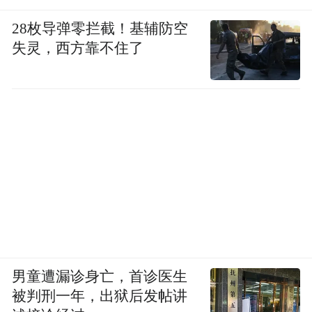
（17.07%）和健康益处（21.95%）的核心饮
28枚导弹零拦截！基辅防空
酒动机。这一年龄段的饮酒行为呈现明显的
失灵，西方靠不住了
功能性转型：既通过减少饮酒频率或选择戒
酒规避健康风险，又借助药酒等特殊品类实
现保健目的，反映出老年群体在生活方式与
健康管理间的平衡策略。
结论 ：
55 岁及以上女性更关注健康，退出职场，社
交需求减少，关注健康。《报告》显示，该
群体从不饮酒比例达 35%，有饮酒习惯者偏
男童遭漏诊身亡，首诊医生
好药酒（18.18%）、米酒、黄酒等，养生保
被判刑一年，出狱后发帖讲
健和健康益处的动机分别占比 17.07% 和