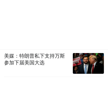
美媒：特朗普私下支持万斯
养
释
个性表
拓展社交
有一定
生活态
社交活动（朋
菜肴
年龄
生
放
参加下届美国大选
达与时
圈（工作
的健康
度与审
友聚会、情侣
辅助
段
保
压
尚潮流
应酬等）
益处
美情趣
约会）
饮品
健
力
17.
18-3
0.0
14.6
14.63%
7.32%
4.88%
12.20%
26.83%
0
5岁
0%
3%
7%
14.
35-5
5.2
12.2
3.51%
21.05%
8.77%
15.79%
19.30%
0
5岁
6%
8%
4%
55
17.
21.9
14.6
9.7
岁及
2.44%
0
9.76%
9.76%
14.63%
5%
3%
6%
以上
7%