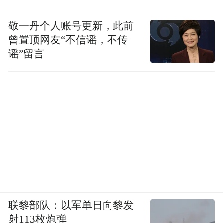
体现出年轻女性通过饮酒平衡生活压力、表
达自我价值的双重诉求。
敬一丹个人账号更新，此前
曾置顶网友“不信谣，不传
结论 ：
谣”留言
18 - 35 岁女性饮酒特征以偶尔小聚、低度微
醺、悦己放松为主。《报告》数据表明，
70% 的 18 - 35 岁女性习惯偶尔饮酒，且超
50% 倾向选择果酒和鸡尾酒，这一特征的形
成与她们所处的人生阶段密切相关，年轻女
性正处于探索自我、建立社交圈的关键时
期，饮酒对于她们而言不仅仅是一种消遣方
式，更是一种自我表达的手段。社交活动是
联黎部队：以军单日向黎发
主要饮酒动机，占比 26.83%，释放压力和展
射113枚炮弹