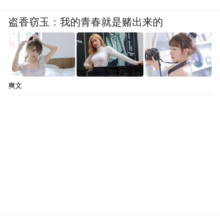
健康意识的觉醒与追求，展现出女性在各个
生命阶段对生活品质和自我价值的多元表
盗香窃玉：我的青春就是赌出来的
达。
综上所述，女性饮酒市场呈现出巨大的增长
潜力，不同年龄段的女性对于酒品的需求和
爽文
偏好各不相同。因消费能力爆表，女性消费
者一直站在“消费鄙视链”顶端，酒饮市场的
“她需求”不容忽视。如年轻女性对于果酒、
鸡尾酒等时尚酒品的喜爱，蕴含着露酒的巨
大商机。如何跟上她们对高颜值、新口味、
时尚感、趣味性的要求，则考验着酒企、酒
馆等相关从业人员的创新能力。要抓住“她需
求”，需要酒企和相关从业人员以需求为导