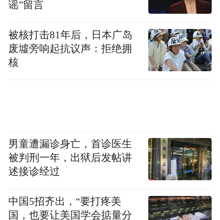
谣”留言
被核打击81年后，日本广岛
老年女性的 “健康养生型饮酒”
废墟旁响起抗议声：拒绝拥
核
随着年龄增长，健康 consciousness 不断增
强，55 岁及以上女性的饮酒习惯发生了显著
变化。《报告》指出，该群体从不饮酒比例
显著升高，达到 35%，但仍有一部分女性保
持饮酒习惯，且倾向药酒、米酒等养生品
男童遭漏诊身亡，首诊医生
被判刑一年，出狱后发帖讲
类，其中药酒占比 18.18%，米酒占比
述接诊经过
21.21%。老年女性饮酒的动机集中于保健与
健康管理，分别有 17.07% 和 21.95% 的人认
中国5招齐出，“要打疼美
为饮酒有一定健康益处和养生保健作用，凸
国，也要让美国学会掂量分