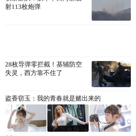
品的青睐。例如在商务宴请场合，白酒成为
射113枚炮弹
拉近合作双方距离的媒介；家庭聚会时，红
酒则增添了一份温馨与惬意的氛围，她们通
过饮酒在不同场景中游刃有余地切换角色，
满足生活中的各种社交需求。
28枚导弹零拦截！基辅防空
失灵，西方靠不住了
盗香窃玉：我的青春就是赌出来的