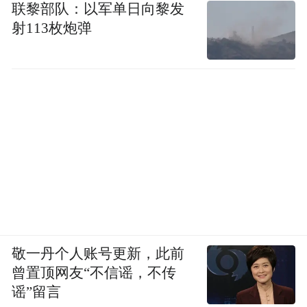
联黎部队：以军单日向黎发
向，增加贴近市场的走访调研，多站在女性
射113枚炮弹
角度思考，加强产品创研发、推广和消费场
景创新。
附录：《当代女性饮酒调查报告》
一、调查方法
本次调查围绕女性饮酒习惯展开，通过调查
问卷收集了有效数据，共回收有效问卷120
份。调研对象涵盖18 - 35岁青年女性、35 -
55岁中年女性以及55岁以上老年女性，各年
敬一丹个人账号更新，此前
龄段样本量均为40人，以确保能全面、准确
曾置顶网友“不信谣，不传
谣”留言
地反映不同年龄段女性的饮酒情况。