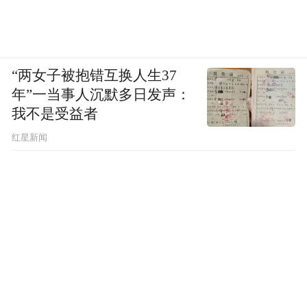
鸡尾酒那样更能体现出性别的独特性。此
外，中年女性的饮酒动机也更具目的性，主
要用于拓展社交圈和应对职场应酬，而年轻
“两女子被抱错互换人生37
女性的饮酒动机则更多地与社交活动、释放
年”一当事人沉默多日发声：
压力和展现个性与潮流相关，这进一步凸显
我不是受益者
了中年女性饮酒行为的功能性特征。
红星新闻
55 岁及以上女性群体分析
该群体从不饮酒比例显著升高（35%），凸
显健康因素对饮酒行为的抑制作用。在仍有
饮酒习惯的群体中，偏好集中于药酒
（18.18%）、米酒、黄酒等传统酒类，尤其
药酒的高占比直接呼应其养生保健