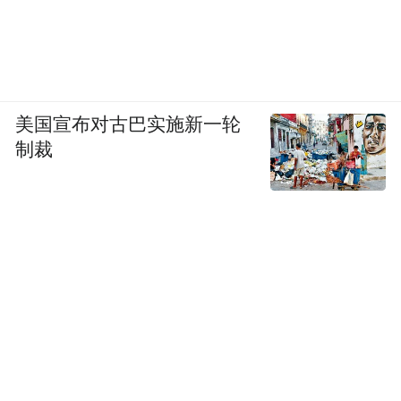
与此同时，年轻人已经有了一定的饮酒习
惯，随着他们年龄的增长，在职场中扮演着
愈发重要的角色。《报告》指出，18 - 35 岁
女性群体中，70% 的人习惯偶尔饮酒，且更
美国宣布对古巴实施新一轮
倾向果酒和鸡尾酒，占比超 50%，饮酒动机
制裁
中，社交活动占比 26.83%。这些已经有饮酒
习惯的年轻人，可能比祖父母和父母一代更
容易接受职场中饮用白酒、啤酒的习惯。而
且，他们也可能会将更多的果酒、鸡尾酒的
饮用习惯带入未来的职场社交中，从而进一
步推动女性饮酒行为在不同生命阶段的演变
与融合，形成独特的饮酒文化和消费趋势，
既满足不同场景下的社交需求，又兼顾自身