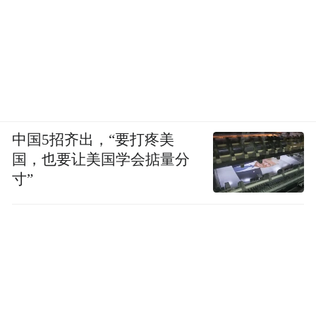
的偏好占比分别为 24.49%、22.45%、
22.45%，反映出对传统酒类及商务适配性酒
品的青睐。拓展社交圈是首要饮酒动机，占
比 21.05%，且释放压力占比 14.04%，表明
她们因职场和家庭角色需求，借助饮酒拓展
社交圈，应对多种社交场景，满足职场和家
中国5招齐出，“要打疼美
国，也要让美国学会掂量分
庭生活中的社交与应酬需求，注重社交礼仪
寸”
与场合适配性，使饮酒成为一种功能性行
为。与年轻女性相比，中年女性在饮用类别
上更倾向于选择具有商务适配性的传统酒
类，如白酒和啤酒，这些酒品在商务宴请中
较为常见，能够体现出职场的专业性和社交
的正式性，而不像年轻女性所偏好的果酒和