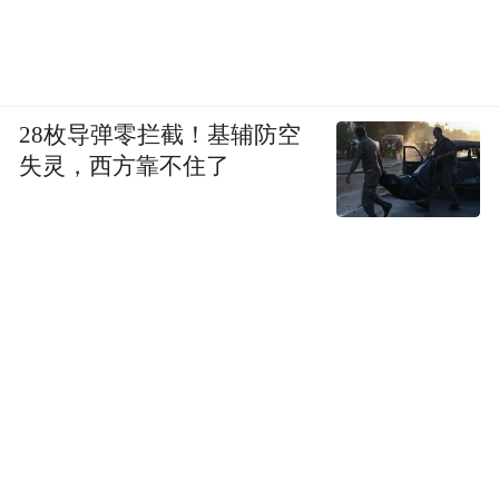
28枚导弹零拦截！基辅防空
失灵，西方靠不住了
果酒（青梅酒、蜜
鸡尾
年龄段
啤酒
白酒
米酒
红酒
药酒
黄酒
桃酒等）
酒
19.5
6.5
8.7
8.7
0.0
23.9
0.0