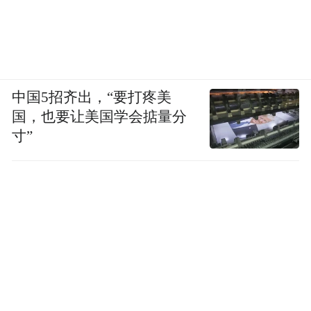
三、分析与结论
18 - 35 岁女性群体分析
中国5招齐出，“要打疼美
该年龄段女性饮酒习惯以偶尔饮酒（70%）
国，也要让美国学会掂量分
为主，反映出年轻群体虽社交生活活跃，但
寸”
尚未形成稳定的饮酒习惯。在酒类偏好上，
她们更倾向果酒和鸡尾酒（占比超 50%），
这与追求时尚、口感甜美及轻松社交场景的
需求密切相关。饮酒动机中，社交活动
（26.83%）是核心驱动力，如朋友聚会、情
侣约会等；同时释放压力（17.07%）和展现
个性与潮流（14.63%）的动机也较为突出，