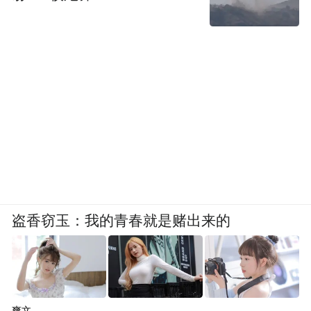
现个性与潮流的动机分别占比 17.07% 和
14.63%，在快节奏的现代生活中，通过偶尔
的小聚饮酒，她们能够缓解工作和生活带来
的压力，享受与朋友相处的惬意时光，同时
也能在一定程度上满足对时尚和个性的追
求。
35 - 55 岁女性群体分析
该群体中经常饮酒的比例高于年轻群体，为
盗香窃玉：我的青春就是赌出来的
35%，可能与职场及家庭场景中更频繁的社
交需求相关，例如商务应酬或亲友聚会。在
酒类选择上，她们对啤酒、白酒和红酒接受
度更高，分别占比 24.49%、22.45%、
爽文