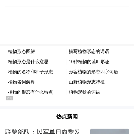
中年职场的 “功能型社交饮酒”
中年女性在生活中扮演着多重角色，她们在
家庭与职场之间奔波，饮酒频率相比年轻女
性有所提升。据《报告》显示，35 - 55岁女
性群体中，经常饮酒的比例达到 35%，饮酒
目的主要是为了拓展社交圈与应对职场应酬
等家庭与职场中的功能性需求。在酒类选择
上，这一群体对啤酒、白酒和红酒接受度更
热点新闻
高，分别占比 24.49%、22.45%、22.45%，
反映出成熟群体对传统酒类及商务适配性酒
联黎部队：以军单日向黎发