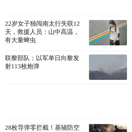
作为实验的合作方，贵州习酒在白酒生产领
域具有丰富的经验和专业知识，其提供的样
22岁女子独闯南太行失联12
本经过严格的生产流程，确保了研究对象的
天，救援人员：山中高温，
有大量蜱虫
代表性和科学性。
联黎部队：以军单日向黎发
射113枚炮弹
28枚导弹零拦截！基辅防空