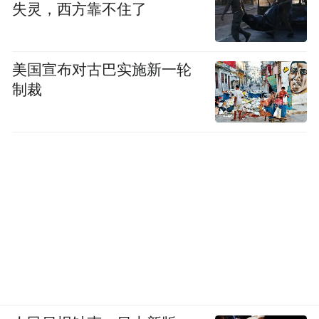
失灵，西方靠不住了
图源/贵州习酒
实验首次解析了酱香型白酒中的挥发性苦味
美国宣布对古巴实施新一轮
物质，并得出了确切的苦味阈值。
制裁
其中2-苯
乙醇（2-phenylethanol）、5-甲基-2-糠醛（5-
methyl-2-furfural）和乳酸乙酯（ethyl
lactate）这三个化合物在以往的研究中虽被发
现存在于白酒中，但其苦味特性是首次被证
实，这为白酒风味化学的研究填补了重要空
白。
活性导向分离
值得关注的是，实验采用了
味觉稀释
（activity-guided fractionation）结合