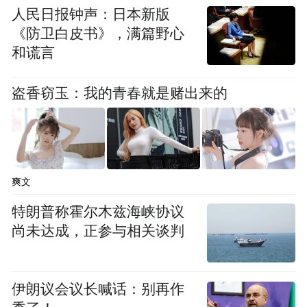
挥发性化合物
这些发现强调了
是白酒的苦味
人民日报钟声：日本新版
的主要来源，为识别白酒中的味觉化合物和
《防卫白皮书》，满篇野心
减轻其苦味提供了关键指导。
和谎言
以下为江南大学研究员、饮料酒现代风味化
盗香窃玉：我的青春就是赌出来的
学创始人范文来针对论文的点评：
爽文
特朗普称霍尔木兹海峡协议
尚未达成，正参与相关谈判
伊朗议会议长喊话：别再作