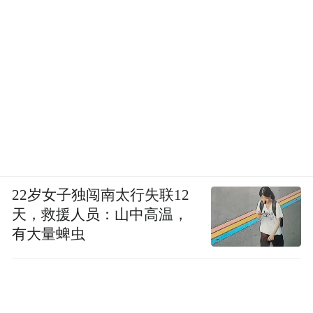
复制链接阅读原论文：
https://www.sciencedirect.com/science/article/p
以下为原文节选：
Highlights
•
22岁女子独闯南太行失联12
天，救援人员：山中高温，
The volatile bitter compounds are extracted,
有大量蜱虫
separated, and identified from baijiu.
•