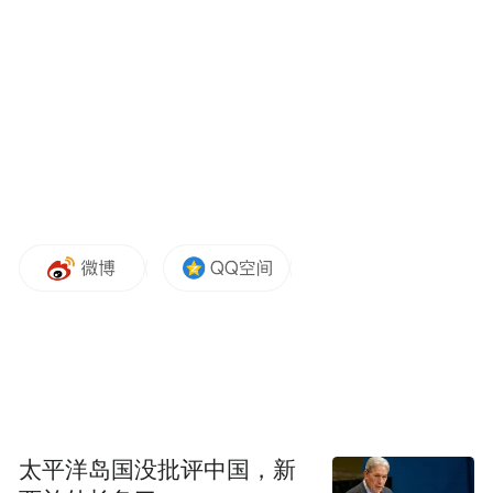
文章开白酒挥发性苦味物质研究的英文期刊
领域先河。其中，江南大学研究员范文来为
该论文的通讯作者。与贵州习酒合作，实验
太平洋岛国没批评中国，新
以酱香型白酒为研究对象，采用半预处理反