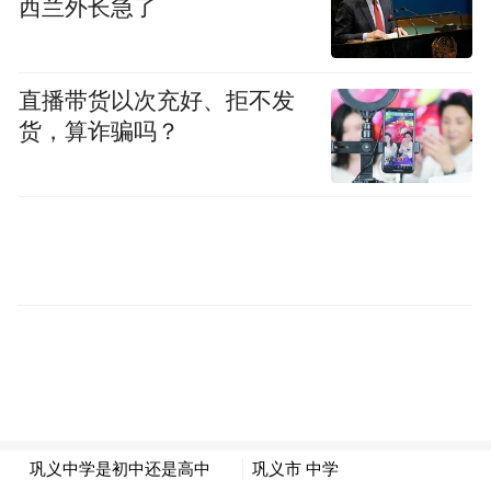
西兰外长急了
相高效液相色谱（RP-HPLC）和气相色谱-质
谱（GC-MS）技术。
直播带货以次充好、拒不发
结果发现，1-丙醇、1-丁醇、2-甲基丙醇、3-
货，算诈骗吗？
甲基丁醇、2·苯基乙醇、糠醛、5-甲基-2-糠
醛和乳酸乙酯是茅台味酒中的挥发的苦味化
合物，其中，2-苯基乙基、5-甲--2-糠醛、乳
酸乙酸酯首次被报道为白酒中的苦味化合
物。1·丙醇、3·甲基丁酚、2·甲基丙酚和乳酸
甲酯是白酒苦味的主要成分。