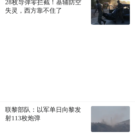
28枚导弹零拦截！基辅防空
baijiu through activity-guided fractionation
失灵，西方靠不住了
combined with taste dilution analysis (TDA). It
was found that 1-propanol, 1-butanol, 2-
methylpropanol, 3-methylbutanol, 2-
phenylethanol, furfural, 5-methyl-2-furfural,
and ethyl lactate were the volatile bitter
compounds in Maotai-flavor baijiu. Among
them, 2-phenylethanol, 5-methyl-2-furfural, and
ethyl lactate were reported for the first time as
bitter compounds in baijiu. The recombination
联黎部队：以军单日向黎发
experiment confirmed that combining these
射113枚炮弹
eight volatile bitter compounds reproduced
baijiu bitterness, and the omission experiment