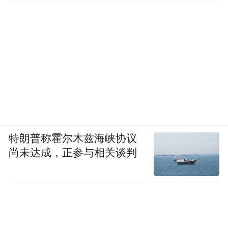
identified furfural, 1-propanol, 3-
methylbutanol, 2-methylpropanol, and ethyl
lactate as the main contributors to baijiu
bitterness. These findings emphasized that
volatile compounds are the main contributors to
baijiu bitterness. It provided crucial guidance
for identifying taste compounds in baijiu and
mitigating its bitterness.
特朗普称霍尔木兹海峡协议
尚未达成，正参与相关谈判
“特别声明：以上作品内容(包括在内的视频、图片或音
频)为凤凰网旗下自媒体平台“大风号”用户上传并发
布，本平台仅提供信息存储空间服务。
Notice: The content above (including the videos,
pictures and audios if any) is uploaded and posted
by the user of Dafeng Hao, which is a social media