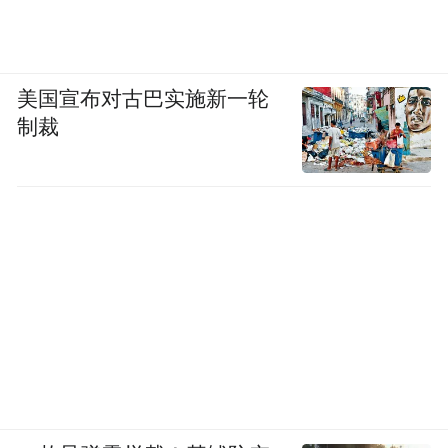
Baijiu bitterness is mainly contributed by
volatile compounds.
美国宣布对古巴实施新一轮
Abstract
制裁
Bitterness in baijiu (Chinese liquor) gives
consumers an unpleasant feeling, directly
affecting the quality and grade of baijiu. Using
semipreparative reversed-phase high-
performance liquid chromatography (RP–
HPLC) and gas chromatography-mass
spectrometry (GC–MS) techniques, the sensory
analysis approach was applied to analyze the
volatile bitter compounds in Maotai-flavor