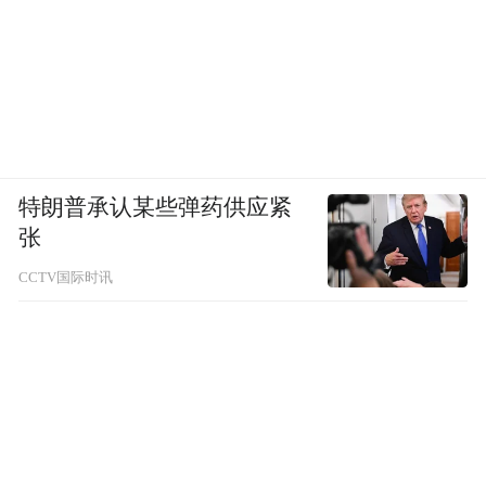
Three compounds are reported as bitter
compounds in baijiu for the first time.
•
The recombination of eight volatile bitter
特朗普承认某些弹药供应紧
compounds reproduces baijiu bitterness.
张
CCTV国际时讯
•
The key contributors to baijiu bitterness are
identified by omission experiment.
•