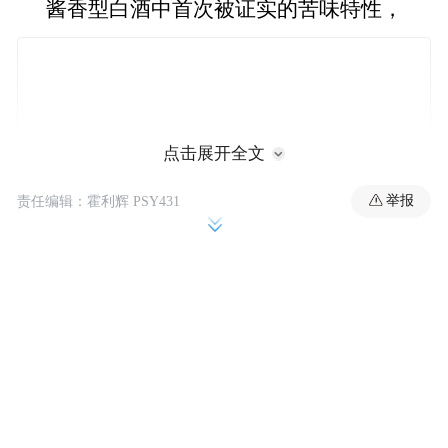
酱香型白酒中首次被证实的苦味特性，
点击展开全文
举报
责任编辑：霍利辉 PSY431
为白酒风味化学的研究填补了重要空白。
白酒世界中，适量苦味的参与，会带来丰富