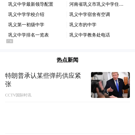
|图为白酒挥发性苦味化合物的提取和分离思路。
热点新闻
通过活性引导分馏结合味觉稀释分析
特朗普承认某些弹药供应紧
（TDA）应用感官分析方法，实验人员对茅
张
台味酒中的苦味化合物进行提取、分离和鉴
CCTV国际时讯
定，并通过重组和去除实验验证导致白酒苦
味的关键化合物，为降低白酒的苦味和提高
其质量提供理论指导。