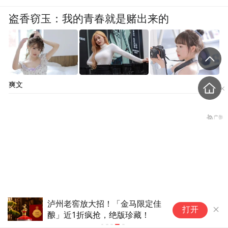
盗香窃玉：我的青春就是赌出来的
爽文
泸州老窖放大招！「金马限定佳
打开
酿」近1折疯抢，绝版珍藏！