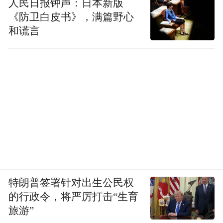
人民日报钟声：日本新版
分析
气相色谱-质谱
（TDA）和
（GC-MS）技
《防卫白皮书》，满篇野心
术，这在白酒分析中是一种创新策略，通过
和谎言
这种方法，研究人员能够高效地分离和鉴定
出关键的苦味化合物，这种分析方法必将成
为白酒中挥发性呈味物质特别是味觉和口感
类物质研究的创新方法，非常值得推广应
用。
总而言之，我认为，对于白酒风味物质研究
来说，该实验提供了一个全新的思路和角
度，对整个白酒行业的品质提升具有引领和
特朗普签署针对出生公民权
示范作用。
的行政令，将严厉打击“生育
旅游”
（本文图片除标注外，均来自原论文）