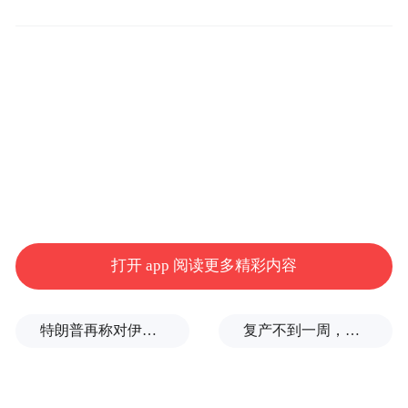
而有层次的风格。但苦，常与“不愉快”联系
在一起，直接影响了白酒的质量与品级。
在早期对白酒化学成分的研究中，常以化合
物的香气特征为实验重点，很少研究化合物
的味道特征。
而2025年2月，江南大学徐岩教授团队范文来
《LWT-Food Science
课题组在食品顶级期刊
打开 app 阅读更多精彩内容
and Technology》
（Q1，Top，IF: 6）中发
表题为“Characterization of volatile bitter off-
特朗普再称对伊朗战争将很快结束
复产不到一周，山西焦煤西曲矿因安全事故再停产：1人遇难
taste compounds in Maotai-flavor baijiu
(Chinese liquor)”的论文。（《酱香型白酒中
挥发性苦味化合物的表征》）