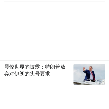
黄酒文化是中华优秀传统文化。全体黄酒人
肩负着复兴历史经典产业和弘扬优秀民族文
化的重任，要坚定民族自信、文化自信，带
头为黄酒正名，合力促进黄酒复兴。
方朝阳董事长提出，黄酒行业破局，头部企
业责任重大，使命重大。要通过品质提升、
产品创新，科技进步，标准化建设等方面守
震惊世界的披露：特朗普放
正创新。希望通过此次峰会，大家携手并
弃对伊朗的头号要求
进，讲好黄酒复兴的文化故事，为黄酒产业
高质量发展提供帮助与启示。
徐莉莉副总经理（代行总经理职责）认为，