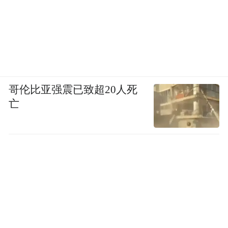
续的高质量发展。
“特别声明：以上作品内容(包括在内的视频、图片或音
频)为凤凰网旗下自媒体平台“大风号”用户上传并发
布，本平台仅提供信息存储空间服务。
Notice: The content above (including the videos,
pictures and audios if any) is uploaded and posted
哥伦比亚强震已致超20人死
by the user of Dafeng Hao, which is a social media
platform and merely provides information storage
亡
space services.”