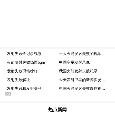
宋书玉理事长从赋能黄酒产业、支持黄酒高
质量发展出发，对当前黄酒行业发展的关键
点进行了阐述。他表示，当前酒类消费进入
价格理性、饮酒态度理性，喝酒理性的“三理
性时代”，现阶段，黄酒迎来了一个前所未有
的发展机遇。
宋书玉理事长指出，黄酒和白酒同根同脉，
有着共同的历史文化，蒸馏技术就是白酒在
黄酒基础上的创新，此次交流互鉴，就是希
望通过借鉴白酒的发展案例，对未来的黄酒
发展，能够有所启发。
热点新闻