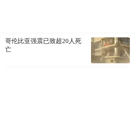
排，分会主要从宏观政策研究和推动、黄酒
品类推广、标准制定、人才队伍建设、产区
政府企业服务、行业调研、跨界交流等方面
开展了工作。
哥伦比亚强震已致超20人死
亡
他认为，对于黄酒行业来说，2024年是一个
充满挑战与机遇并存的重要年份，随着消费
者需求的进一步升级和市场的不断变化，中
国黄酒产业将继续探索新的发展模式与路
径，以实现更加稳健和可持续的发展。