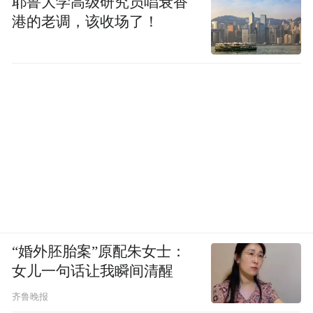
耶鲁大学高级研究员唱衰香
养生保健，引领健康消费。共同努力，携手
港的老调，该收场了！
共进，充分能发挥黄酒自身优势，实现黄酒
行业健康、稳定、可持续的高质量发展。
胡志明董事长认为，我们要认清两大矛盾，
即传统与现代的矛盾，价值与认知的矛盾。
相信在产区政府的大力扶持，行业协会的大
力支持下，黄酒同仁们同力同心，中国黄酒
产业在振兴的路上，这幅瑰丽的画卷必将徐
徐展开，也必将绽放出更加璀璨的新时代光
“婚外胚胎案”原配朱女士：
芒。
女儿一句话让我瞬间清醒
齐鲁晚报
邱允滔会长提出在品牌建设方面，要秉持开