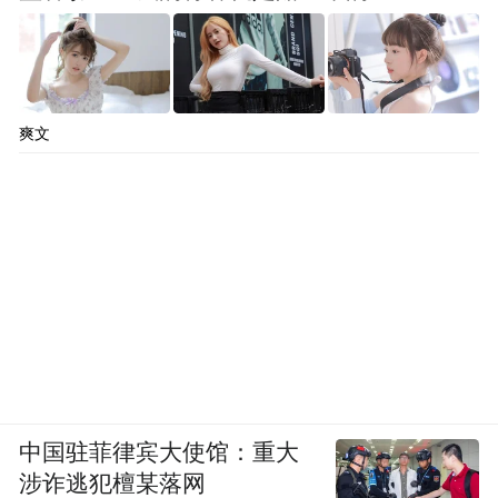
爽文
中国驻菲律宾大使馆：重大
涉诈逃犯檀某落网