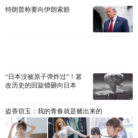
宋书玉理事长指出黄酒未来大有可为，黄酒
特朗普称要向伊朗索赔
的复兴和振兴，已经到了一个历史的阶段。
他希望中国黄酒T8企业，能够不负时代，抓
住机遇，众志成城，痛定思痛，让黄酒这个
古老的“金波”激荡起来，振奋起来。
如何抓住机遇，宋书玉理事长提出五个方面
“日本没被原子弹炸过”！篡
的思考。第一，敬畏传统酿好酒；第二，卧
改历史的回旋镖砸向日本
薪尝胆，以图复兴；第三，不失时机谋发
展；第四，国潮振兴，金波传奇；第五，跨
越山海，金波出海。希望黄酒头部企业勇担
盗香窃玉：我的青春就是赌出来的
责任，扛起复兴的大旗，担当起历史赋予的
责任，形成共识，严格自律，努力创新谋发