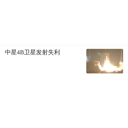
穿越周期，黄酒产业要进行产品突破和场景
突破；技术驱动和渠道驱动；企业融合和人
才融合，走稳走实创新道路。扎根行业现实
土壤，以清晰的洞察和果敢的担当，推动黄
酒文化自信的建立，实现黄酒的价值回归、
中星4B卫星发射失利
文化回归、品质回归，互信聚力、共担责任
和创新发展。
黄庭明董事长表示，黄酒产业从业者要有专
一、务实的精神，要有干一行爱一行的热
情。作为传统产业要会讲故事，在生产中的
各个环节通过美学表达，不断打造新的消费
场景，让年轻人喜欢，让消费者喜欢，增加