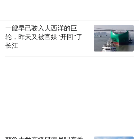
品牌厚度。在时代的发展洪流中抓住机遇，
才能立足不败之地，促进产业发展。
一艘早已驶入大西洋的巨
轮，昨天又被官媒“开回”了
魏健董事长认为，黄酒拥有着深厚的历史文
长江
化底蕴。然而时至今日，黄酒的知名度和受
众却远远落后。未来要不断地传承与创新，
要讲好“黄酒文化”故事、“黄酒品质”故事，
创新营销模式，打造黄酒品牌。
孙国岗总经理认为，要不断挖掘黄酒文化，
促进行业发展；传承与创新并重，提升产品
品质；创新营销模式，拓展市场空间；注重