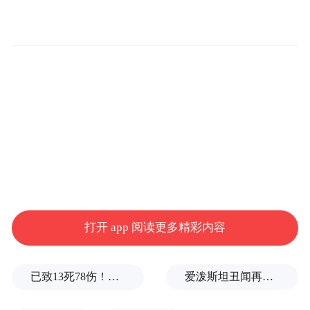
酒行业协会会长徐明光，中国酒业协会工会
主席、办公室主任赵婷，中国酒业协会黄酒
分会副理事长、黄酒技术委员会主任委员毛
健，黄酒分会秘书长毛勇出席峰会。
中国绍兴黄酒集团有限公司党委书记、董事
长孙爱保，会稽山绍兴酒股份有限公司董事
长方朝阳，上海金枫酒业股份有限公司副总
经理徐莉莉（代行总经理职责），江苏张家
港酿酒有限公司董事长黄庭明，浙江塔牌绍
打开 app 阅读更多精彩内容
兴酒有限公司董事长魏健，山东即墨黄酒厂
有限公司总经理孙国岗，绍兴女儿红酿酒有
已致13死78伤！这是乌方对俄本土发动的最致命袭击之一
爱泼斯坦丑闻再曝新线索！美国顶级艺术学校爆70起性侵黑幕，近50名成年人被指控
限公司董事长胡志明，福建红曲酒商会会长
邱允滔，四川郎酒股份有限公司副总经理、