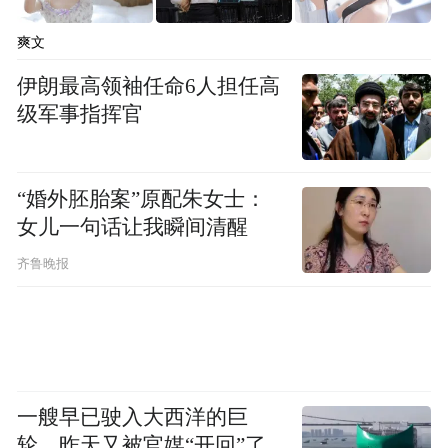
展，团结一心，共同承担起黄酒振兴的使
爽文
命。
伊朗最高领袖任命6人担任高
级军事指挥官
“婚外胚胎案”原配朱女士：
女儿一句话让我瞬间清醒
齐鲁晚报
徐明光特邀副理事长表示，中国黄酒要同频
一艘早已驶入大西洋的巨
互振，加大声量，讲好黄酒故事；要创新消
轮，昨天又被官媒“开回”了