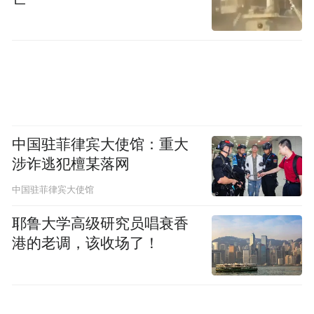
会稽山绍兴酒股份有限公司党委书记、副董
事长傅祖康发表了致辞，对出席本次峰会的
行业同仁表示热烈欢迎。他认为，黄酒不仅
是一种饮品，更是中华传承文化符号的印
中国驻菲律宾大使馆：重大
记，承载着炎黄子孙的精气神，演绎着中国
涉诈逃犯檀某落网
传统文化的精神内涵，是传递文化自信的最
中国驻菲律宾大使馆
佳载体。今天我们在赤水河畔召开中国黄酒
耶鲁大学高级研究员唱衰香
T8峰会，就是要学习白酒行业的成功经验，
港的老调，该收场了！
学习白酒行业的创新精神，变革精神，跳出
黄酒做黄酒，凝心聚力，共期未来。