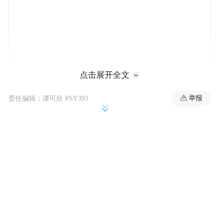
点击展开全文
相约王府 携手见证国货匠心
举报
责任编辑：谭可欣 PSY393
作为本次发布会的举办地，郡王府经历了时
代变迁，见证了诸多国际知名品牌的发布。
此次，中红在这座古朴建筑中向世界展示了
中国大健康品牌的综合实力，并与郡王府共
同诠释了中华优秀传统文化的独特魅力。这
座历史悠久的精致建筑与中红的匠心精神相