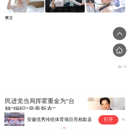
爽文
民进党当局挥霍重金为“台
独”编织“皇帝新衣”
伊朗：与阿
安徽优秀传统体育项目亮相歙县
打开
重开海峡