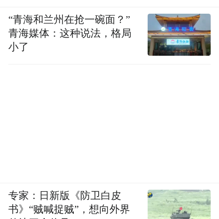
“特别声明：以上作品内容(包括在内的视频、图片或音
“青海和兰州在抢一碗面？”
频)为凤凰网旗下自媒体平台“大风号”用户上传并发
青海媒体：这种说法，格局
布，本平台仅提供信息存储空间服务。
Notice: The content above (including the videos,
小了
pictures and audios if any) is uploaded and posted
by the user of Dafeng Hao, which is a social media
platform and merely provides information storage
space services.”
专家：日新版《防卫白皮
书》“贼喊捉贼”，想向外界