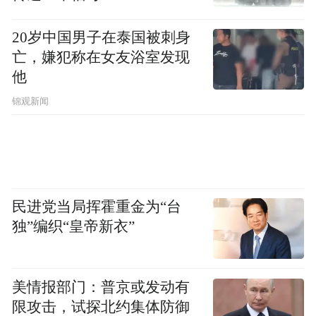
（中红医疗总裁、中红普林生殖医学科技有限公司董事长杨浩在活
动中发言）
20岁中国男子在泰国被刺身
亡，嫌犯称在女友浴室发现
中红普林生殖医学科技有限公司始终坚持守
他
护国人健康，打造民族品牌，肩负起推动友
锦观新闻
好型生育社会的使命，不断推动技术创新，
深化产品自主研发，为消费者提供更优质的
产品和更好的用户体验。
民进党当局挥霍重金为“台
新品上市 科技为爱保驾护航
独”编织“皇帝新衣”
在发布会开场前和新品发布环节，十位模特
身穿使用安全套组成的定制时装进行走秀表
美情报部门：普京或发动有
演，全方位多维度地向现场嘉宾展示产品。
限攻击，试探北约集体防御