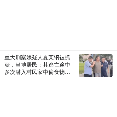
中红医疗董事长、河北省工商联副主席桑树
军也参与到这场盛会中，并赠予发布会书法
一份。书法内容为“诚之所感，触处皆通”。
同时桑总提出中红生殖要成为一家“高大上”
的公司,中红生殖要打造“高大上”的产品.高是
指站在守护、呵护国人生殖健康的战略高度
和政治高度.大是要扛起中国安全套品牌的大
重大刑案嫌疑人夏某钢被抓
获，当地居民：其逃亡途中
旗：“国人套、中红造”.坚持正确的发展观，
多次潜入村民家中偷食物被
坚守情怀，至诚至精,致高致远.上则是要以产
发现
品为上，以品质为上，以服务为上。