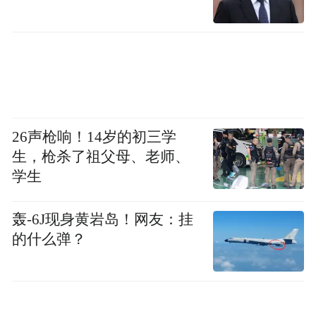
本次发布会，中红分享了两大系列，共计7种
产品。它们均以“科技创新、环保材料、贴合
自然”为理念创新研制.李昂总还在现场嘉宾的
注视下将产品所使用的可食用香料一饮而
尽，用实际行动力证产品安全性，引发热烈
讨论。
26声枪响！14岁的初三学
生，枪杀了祖父母、老师、
发布会现场各界人士云集一堂，座无虚席。
学生
到场嘉宾们热情四溢，对中红的发展规划与
优势产品赞不绝口。优美的中国风舞蹈和精
轰-6J现身黄岩岛！网友：挂
彩的戏曲表演也让嘉宾们沉醉。他们纷纷表
的什么弹？
示，中红以其坚定的品牌信念和卓越的产品
品质，展现了国货品牌的无限可能。