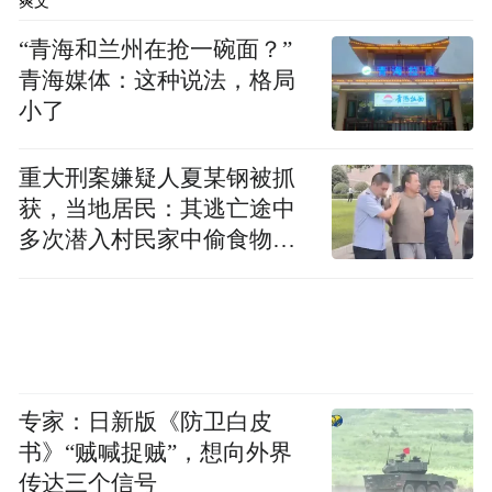
爽文
学科技有限公司优势和发展规划，强调中红
“青海和兰州在抢一碗面？”
将充分践行健康中国的社会责任，为提升中
青海媒体：这种说法，格局
华民族的健康水平贡献中红力量！
小了
重大刑案嫌疑人夏某钢被抓
获，当地居民：其逃亡途中
多次潜入村民家中偷食物被
发现
专家：日新版《防卫白皮
书》“贼喊捉贼”，想向外界
传达三个信号