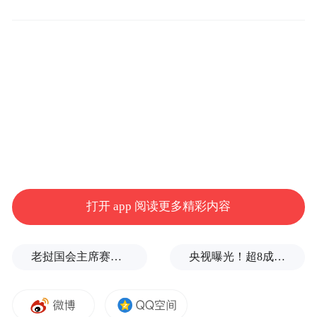
得益彰，绽放出耀眼的光芒。也从侧面展现
出了中红作为国货品牌的强大实力及走向国
际的品牌信心。
打开 app 阅读更多精彩内容
老挝国会主席赛宋蓬逝世
央视曝光！超8成睫毛胶样品检出致癌物，部分成分接近502胶！