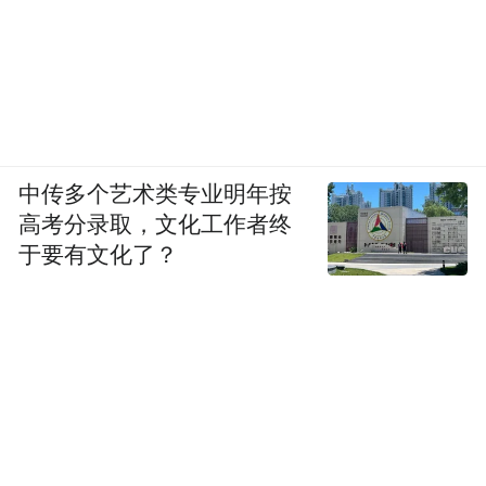
南澳州政府一直在不遗余力地将醇香独特的
“南澳州风味”
带向中国市场，并致力于为南
澳州葡萄酒的“重磅回归”
做好充分准备
。
从去年9月南澳州州长携商务与教育代表团访
华，到11月近30家南澳州企业组团参加进博
中传多个艺术类专业明年按
会，再到今年3月南澳州初级产业和地区发展
高考分录取，文化工作者终
部部长率领30多家企业的代表“接力而上”
于要有文化了？
高层交流、产品推介、商务对
——一系列
接、VIP品鉴和大师班
等政府及商务活动，都
对品质与声誉兼具的南澳州葡萄酒、食品及
农业产品进行了深入推广，也为双方探讨相
关领域的合作搭建了优良平台。