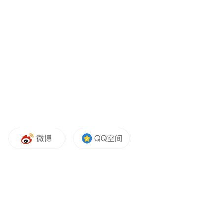
大利亚葡萄酒的贸易壁垒，并与中国的主要
决策者进行直接对话。我于2023年9月访问了
中国，这趟自2019年以来的首次南澳州州长
访华之行让我看见，中国市场对高品质的南
澳州葡萄酒仍有着旺盛需求。这是一个有望
为两国人民都带来利益的决定。
继去年9月南澳州州长访华后
促进两地葡萄酒相关合作
南澳州政府还为
迈出了哪些“大脚步”？
本地葡萄酒企业的出海新征程
未来又将为