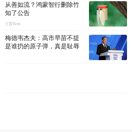
从善如流？鸿蒙智行删除竹
带来哪些“大举措”？
知了公告
三言Tech
现在就随我们一睹为快吧！
梅德韦杰夫：高市早苗不提
高层访问+推广活动
是谁扔的原子弹，真是耻辱
为促进合作不遗余力