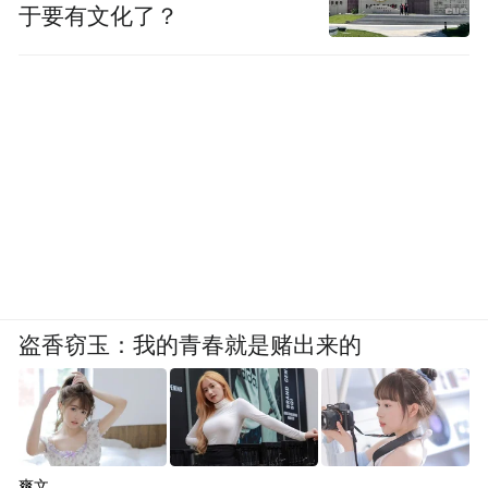
今年1-2月，南澳州贸易投资部就携手南澳州
于要有文化了？
葡萄酒产业协会（SAWIA）及南澳州初级产
业和地区发展部（PIRSA），在南澳州的四
知名葡萄酒产区
“中国市场洞
个
各举办了一场
察研讨会”
市场营销、法律
。研讨会上，来自
咨询、国际贸易
等领域的专家分享了以上多
近200家
个重要维度的专业见解，令
到场的
南澳州葡萄酒企业满载而归。
双向市场激活与市场融入
盗香窃玉：我的青春就是赌出来的
爽文