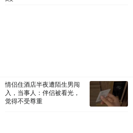
组织贸易代表团参加中国
南澳州政府将通过
关键行业活动
来向南澳州葡萄酒产业提供支
情侣住酒店半夜遭陌生男闯
持，如中国糖酒会（CFDF）、亚洲葡萄酒及
入，当事人：伴侣被看光，
觉得不受尊重
烈酒展（VinExpo Asia）、中国进博会
（CIIE）等。
贸易代表团相关活动包括：