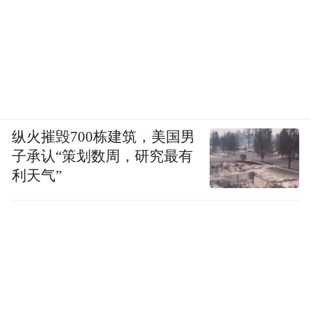
贸易展览；
商务对接；
产品推介和大师班；
纵火摧毁700栋建筑，美国男
行业会议和实地考察；
子承认“策划数周，研究最有
利天气”
市场信息和洞察会等
贸易考察团
同时，南澳州政府还将组织
，邀
请中国的头部葡萄酒进口商访问南澳州葡萄
酒产区，与当地葡萄酒生产商见面交流。