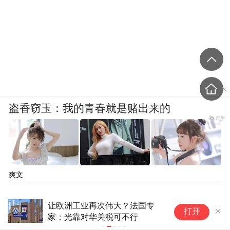
盗香窃玉：我的青春就是赌出来的
爽文
美官员还嘴硬：中方报复，很失
“
打开
望
料