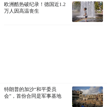
欧洲酷热破纪录！德国近1.2
开展活动深化相关方面的合作，为两地产业
万人因高温丧生
带来实际利益并建立信任和友好关系。
营销推广支持
特朗普的加沙“和平委员
会”，首份合同是军事基地