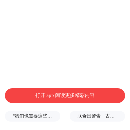
萄酒之州”
，南澳州对此决定表示欢迎。中国
最大
首
是南澳州
的贸易伙伴，也曾是南澳州
要
葡萄酒出口市场——数据显示，2020年10
9.4亿
月南澳州对中国的葡萄酒出口值已超过
澳元，在南澳州全球葡萄酒出口整体中占比
47.2%
高达
。此次取消葡萄酒进口关税的决
定将推动两地恢复葡萄酒领域自由贸易，并
重新进入中
吸引南澳州一众优质葡萄酒品牌
国市场
。
打开 app 阅读更多精彩内容
南澳大利亚州州长马思诺议员阁下（The
Honourable Peter Malinauskas MP）表示：
“我们也需要这些导弹啊”，特朗普公开拒绝泽连斯基！
联合国警告：古巴或变成沉默的加沙
联邦政府和州政府一直在积极倡导消除对澳