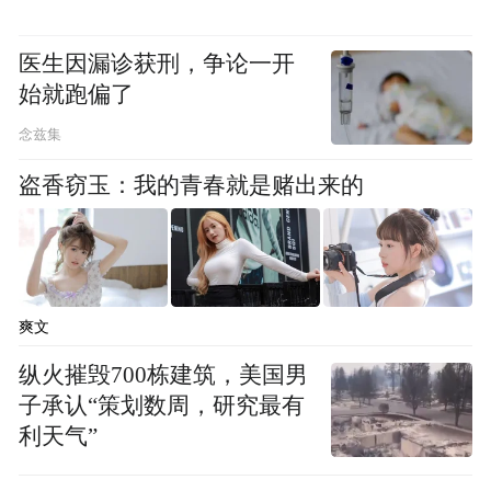
医生因漏诊获刑，争论一开
始就跑偏了
2023年9月，
念兹集
南澳州州长与山东省副省长陈平亲切会晤
盗香窃玉：我的青春就是赌出来的
爽文
纵火摧毁700栋建筑，美国男
子承认“策划数周，研究最有
利天气”