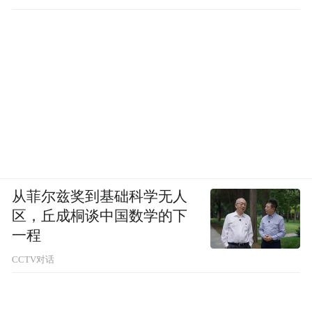
多渠
通过一系列展示南澳州世界级葡萄酒的
道宣传活动
，在中国葡萄酒行业和高端消费
品
者群体中建立并重新塑造南澳州葡萄酒的
牌形象
认知度
、提高南澳州葡萄酒的
。
此外，南澳州政府中国区团队也将配备专门
专业人员
支持葡萄酒商务的
，为南澳州葡萄
从菲尔兹奖到基础科学无人
酒企业在中国市场的发展提供更多帮助。
区，丘成桐谈中国数学的下
一程
CCTV对话