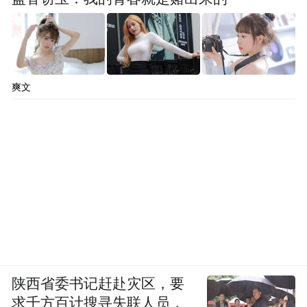
随着“中国对澳取消所有葡萄酒进口关税”的
价值
官宣，南澳州政府也于近日宣布了一项
高达185万澳元的“重入中国市场支持计划”
（China Re-Engagement Support Package）！
爽文
这项由南澳州贸易投资部发起并与南澳州葡
萄酒产业协会、南澳州初级产业和地区发展
本地的葡
部合作的计划，致力于帮助南澳州
萄酒出口商和葡萄种植者
获得市场洞察、提
“市场
升出口实力，也将助力南澳州重新担起
领导者”
的角色，并为更广泛的澳中贸易和经
济关系稳定提供支持。
陕西省委书记赶赴灾区，要
两年
在持续至2026年6月的为期
时间里，该计
求千方百计搜寻失联人员，