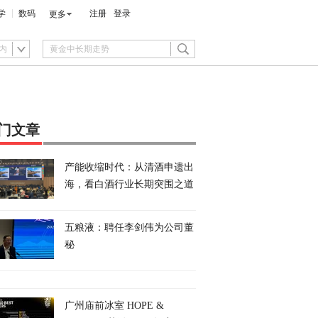
学
数码
注册
登录
更多
内
门文章
产能收缩时代：从清酒申遗出
海，看白酒行业长期突围之道
五粮液：聘任李剑伟为公司董
秘
广州庙前冰室 HOPE &