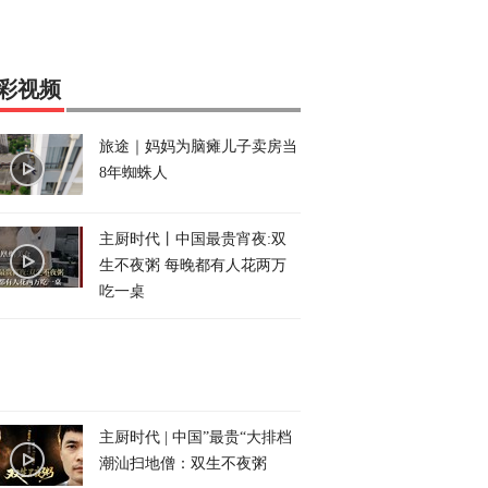
彩视频
旅途｜妈妈为脑瘫儿子卖房当
8年蜘蛛人
主厨时代丨中国最贵宵夜:双
生不夜粥 每晚都有人花两万
吃一桌
主厨时代 | 中国”最贵“大排档
潮汕扫地僧：双生不夜粥