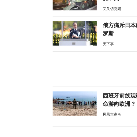
又又切克闹
俄方痛斥日本
罗斯
天下事
西班牙前线观
命游向欧洲？
凤凰大参考
一个月囤20