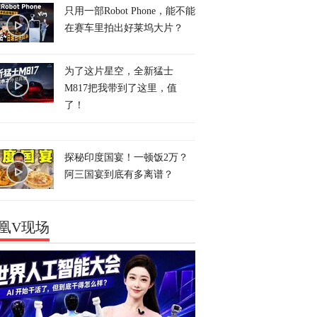
只用一部Robot Phone，能不能
在赛车里拍出好莱坞大片？
为了这片星空，全新猛士
M817把我带到了这里，值
了！
探秘印度国宴！一顿饭2万？
阿三国宴到底有多离谱？
凰V现场