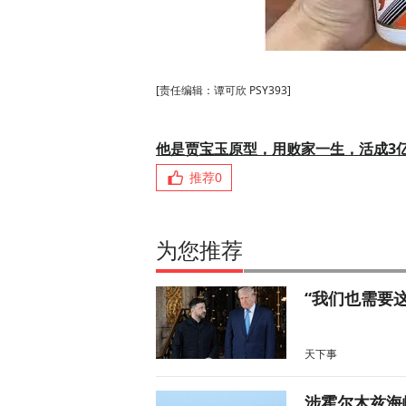
[责任编辑：谭可欣 PSY393]
他是贾宝玉原型，用败家一生，活成3
推荐
0
为您推荐
“我们也需要
天下事
涉霍尔木兹海