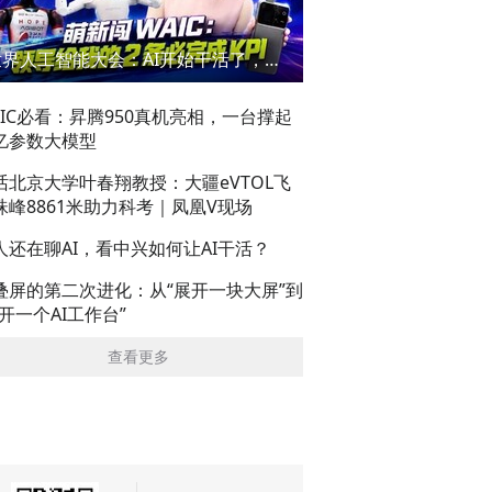
世界人工智能大会：AI开始干活了，但到底干的怎么样？萌新闯WAIC
AIC必看：昇腾950真机亮相，一台撑起
亿参数大模型
话北京大学叶春翔教授：大疆eVTOL飞
珠峰8861米助力科考｜凤凰V现场
人还在聊AI，看中兴如何让AI干活？
叠屏的第二次进化：从“展开一块大屏”到
展开一个AI工作台”
查看更多