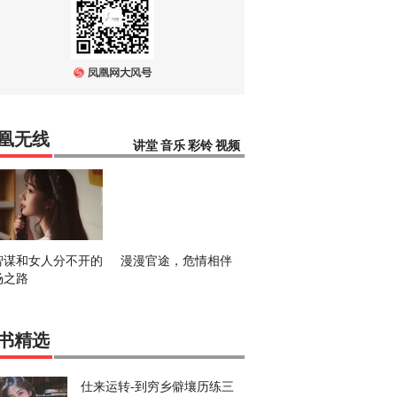
凰无线
讲堂
音乐
彩铃
视频
智谋和女人分不开的
漫漫官途，危情相伴
场之路
书精选
仕来运转-到穷乡僻壤历练三