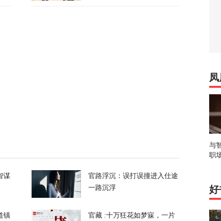
688
电、运费暴涨……百年一遇大旱席卷欧洲重创
凤
60
谈最新细节曝光
24
与
职
呛到辣眼睛！昆明黄磷泄漏燃烧，迷雾里的24小时
智谋
官路浮沉：误打误撞进入仕途
一路沉浮
好
65
道镇
官藏 :十万狂花如梦寐，一片