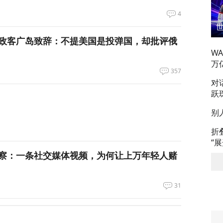
4
政客广岛致辞：不提美国是投弹国，却批评俄
W
万
357
对
跃
别
折
“
察：一条社交媒体视频，为何让上万年轻人赌
31
万吨！美国囤铜量或破百年纪录，背后意图耐人