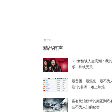
寻味？
又又切克闹
美媒爆料：特
天下事
精品有声
“他背叛了我
战2028大选
30+女性谈人生高潮：我
乐，和钱无关
天下事
最贫困、最混乱、最不为
注”的非洲，难上加难
富有统治权术的雍正到底
些不为人知的秘密
风声丨“冯院