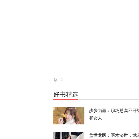
风声
炸河床、停核
经济
天下事
伊朗与阿曼会
天下事
好书精选
风暴眼 | 
步步为赢：职场总离不开
和女人
风暴眼
盖世龙医：医术济世，武