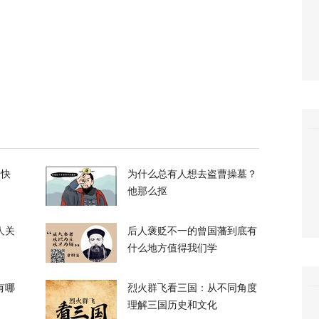
7
朗普与美防长爆发激烈争执
119
们所有人！”反特朗普右翼密会，拟推卡尔森备
的快
为什么总有人想去盗曹操墓？
他那么抠
36
人关
后人褒贬不一的曾国藩到底有
什么地方值得我们学
有哪
烈火群飞看三国：从不同角度
理解三国历史和文化
长看上你了”，背后有大问题