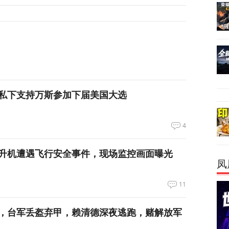
私下支持万斯参加下届美国大选
4
升机遭遇飞行安全事件，现场监控画面曝光
凤
11
，台军丢盔弃甲，赖清德深夜逃跑，赌解放军