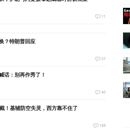
11
换？特朗普回应
57
喊话：别再作秀了！
45
拦截！基辅防空失灵，西方靠不住了
169