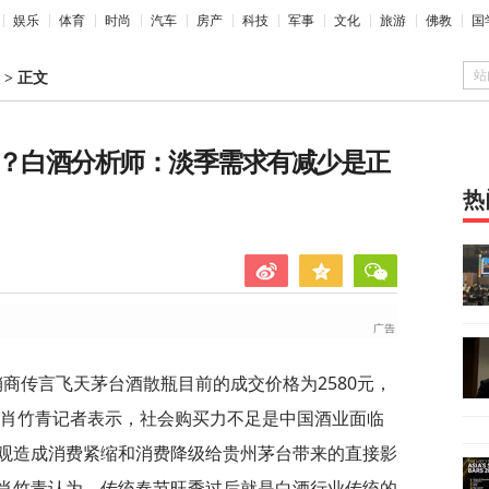
娱乐
体育
时尚
汽车
房产
科技
军事
文化
旅游
佛教
国
站
>
正文
/瓶？白酒分析师：淡季需求有减少是正
热
销商传言飞天茅台酒散瓶目前的成交价格为2580元，
师肖竹青记者表示，社会购买力不足是中国酒业面临
观造成消费紧缩和消费降级给贵州茅台带来的直接影
肖竹青认为，传统春节旺季过后就是白酒行业传统的