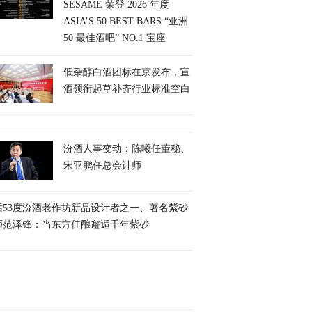
SESAME 荣登 2026 年度
ASIA’S 50 BEST BARS “亚洲
50 最佳酒吧” NO.1 宝座
低杂醇白酒团标在京发布，宣
酒领衔起草补齐行业标准空白
汾酒人事变动：陈曦任董秘、
宋亚鹏任总会计师
话53度汾酒老作坊新品设计者之一、著名紫砂
师范泽锋：当东方佳酿邂逅千年紫砂