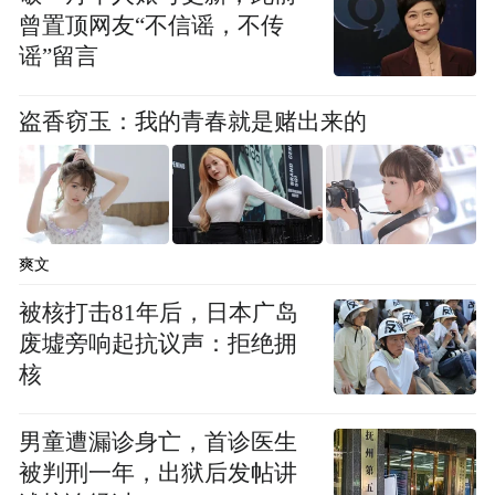
曾置顶网友“不信谣，不传
谣”留言
盗香窃玉：我的青春就是赌出来的
爽文
被核打击81年后，日本广岛
废墟旁响起抗议声：拒绝拥
核
男童遭漏诊身亡，首诊医生
被判刑一年，出狱后发帖讲