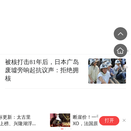
被核打击81年后，日本广岛
废墟旁响起抗议声：拒绝拥
核
断崖价！一千多的拿破仑珍藏
1
打开
XO，法国原装进口，一瓶掉到
市
几十块