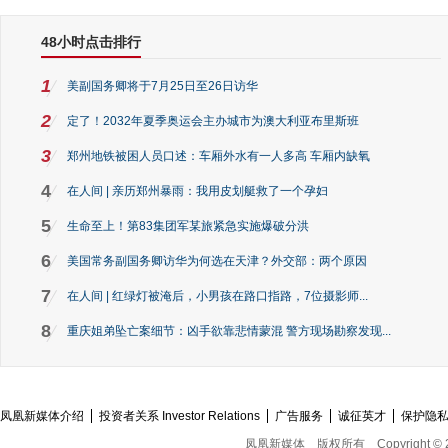
48小时点击排行
1
美副国务卿将于7月25日至26日访华
2
定了！2032年夏季奥运会主办城市为澳大利亚布里斯班
3
郑州地铁被困人员口述：车厢外水有一人多高 车厢内缺氧
4
在人间 | 亲历郑州暴雨：我用皮划艇救了一个孕妇
5
生命至上！第83集团军某旅紧急实施爆破分洪
6
美国常务副国务卿访华为何选在天津？外交部：两个原因
7
在人间 | 红绿灯被淹后，小男孩在路口指路，7位摄影师...
8
重庆姐弟坠亡案细节：凶手欲靠悲情蒙混 警方现场勘察发现...
凤凰新媒体介绍
投资者关系 Investor Relations
广告服务
诚征英才
保护隐
凤凰新媒体
版权所有
Copyright © 